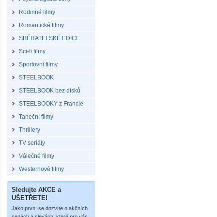
Rodinné filmy
Romantické filmy
SBĚRATELSKÉ EDICE
Sci-fi filmy
Sportovní filmy
STEELBOOK
STEELBOOK bez disků
STEELBOOKY z Francie
Taneční filmy
Thrillery
TV seriály
Válečné filmy
Westernové filmy
Sledujte AKCE a
UŠETŘETE!
Jako první se dozvíte o akčních
cenách a slevách, které pro vás