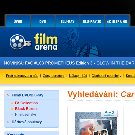
NOVINKA: FAC #103 PROMETHEUS Edition 3 - GLOW IN THE DARK - 
Proč nakupovat u nás
|
Ceny doručení
|
Nákupní řád
|
Obchodní podmínky
|
Konta
Vyhledávání:
Car
Filmy DVD/Blu-ray
FA Collection
Black Barons
Příslušenství
Dárkové poukazy