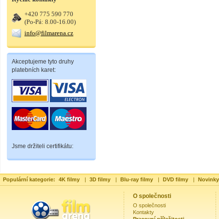
+420 775 590 770
(Po-Pá: 8.00-16.00)
info@filmarena.cz
Akceptujeme tyto druhy
platebních karet:
Jsme držiteli certifikátu:
Populární kategorie:
4K filmy
|
3D filmy
|
Blu-ray filmy
|
DVD filmy
|
Novinky
O společnosti
O společnosti
Kontakty