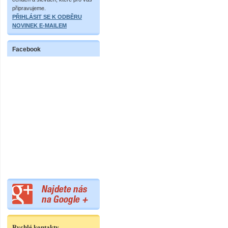
připravujeme.
PŘIHLÁSIT SE K ODBĚRU
NOVINEK E-MAILEM
Facebook
Rychlé kontakty