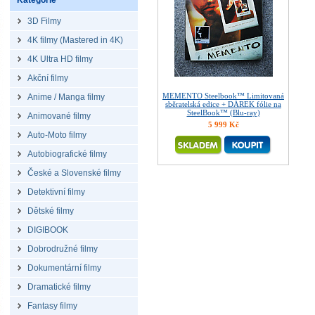
Kategorie
3D Filmy
4K filmy (Mastered in 4K)
4K Ultra HD filmy
Akční filmy
MEMENTO Steelbook™ Limitovaná
Anime / Manga filmy
sběratelská edice + DÁREK fólie na
SteelBook™ (Blu-ray)
Animované filmy
5 999 Kč
Auto-Moto filmy
Autobiografické filmy
České a Slovenské filmy
Detektivní filmy
Dětské filmy
DIGIBOOK
Dobrodružné filmy
Dokumentární filmy
Dramatické filmy
Fantasy filmy