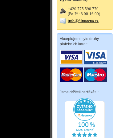
+420 775 590 770
(Po-Pá: 8.00-16.00)
info@filmarena.cz
Akceptujeme tyto druhy
platebních karet:
Jsme držiteli certifikátu: