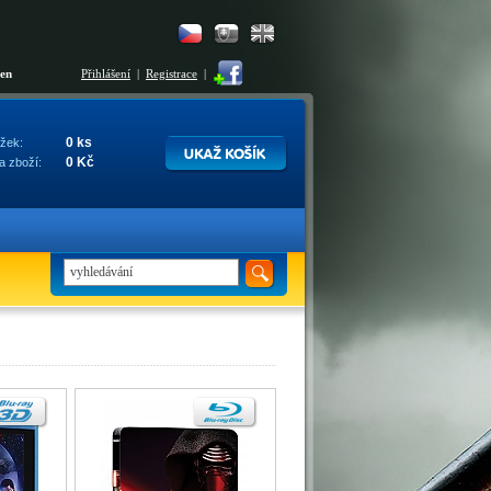
šen
Přihlášení
|
Registrace
|
0 ks
žek:
0 Kč
a zboží: