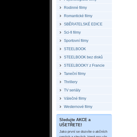
Rodinné filmy
Romantické filmy
SBĚRATELSKÉ EDICE
Sci-fi filmy
Sportovní filmy
STEELBOOK
STEELBOOK bez disků
STEELBOOKY z Francie
Taneční filmy
Thrillery
TV seriály
Válečné filmy
Westernové filmy
Sledujte AKCE a
UŠETŘETE!
Jako první se dozvíte o akčních
cenách a slevách, které pro vás