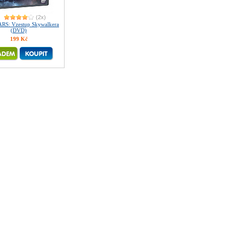
(2x)
RS: Vzestup Skywalkera
(DVD)
199 Kč