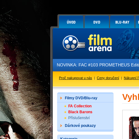
NOVINKA: FAC #103 PROMETHEUS Edition
Proč nakupovat u nás
|
Ceny doručení
|
Nákupní 
Vyh
Filmy DVD/Blu-ray
FA Collection
Black Barons
Příslušenství
Dárkové poukazy