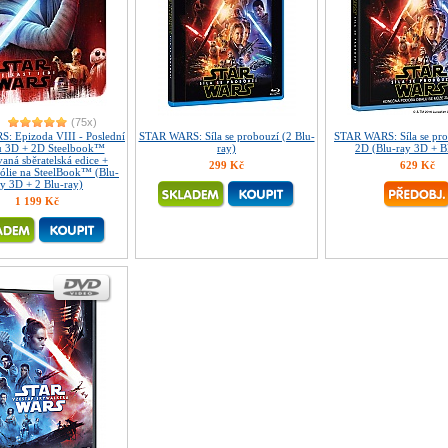
(75x)
: Epizoda VIII - Poslední
STAR WARS: Síla se probouzí (2 Blu-
STAR WARS: Síla se pr
iů 3D + 2D Steelbook™
ray)
2D (Blu-ray 3D + B
aná sběratelská edice +
299 Kč
629 Kč
lie na SteelBook™ (Blu-
ay 3D + 2 Blu-ray)
1 199 Kč