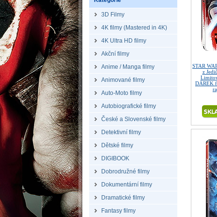
Kategorie
3D Filmy
4K filmy (Mastered in 4K)
4K Ultra HD filmy
Akční filmy
STAR WARS
Anime / Manga filmy
z Jed
Limitov
Animované filmy
DÁREK fó
r
Auto-Moto filmy
Autobiografické filmy
České a Slovenské filmy
Detektivní filmy
Dětské filmy
DIGIBOOK
Dobrodružné filmy
Dokumentární filmy
Dramatické filmy
Fantasy filmy