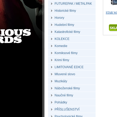
FUTUREPAK / METALPAK
Historické filmy
STAR WA
Horory
Hudební filmy
Katastrofické filmy
KOLEKCE
Komedie
Komiksové filmy
Krimi filmy
LIMITOVANÉ EDICE
Mluvené slovo
Muzikály
Náboženské filmy
Naučné filmy
Pohádky
PŘÍSLUŠENSTVÍ
Psychologické filmy