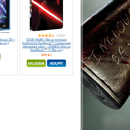
(108x)
obouzí 3D +
STAR WARS: Síla se probouzí
lu-ray)
Exkluzívní Steelbook™ Limitovaná
sběratelská edice + DÁREK fólie na
SteelBook™ (2 Blu-ray)
699 Kč