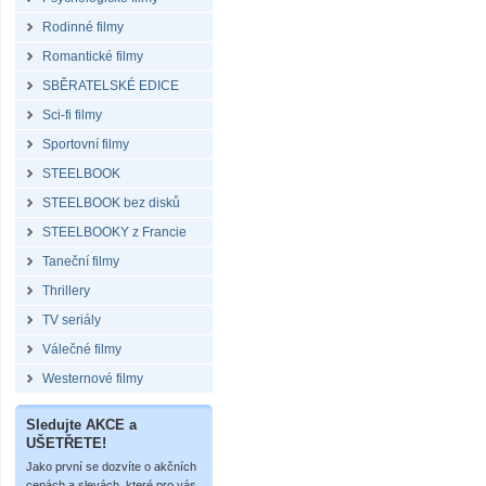
Rodinné filmy
Romantické filmy
SBĚRATELSKÉ EDICE
Sci-fi filmy
Sportovní filmy
STEELBOOK
STEELBOOK bez disků
STEELBOOKY z Francie
Taneční filmy
Thrillery
TV seriály
Válečné filmy
Westernové filmy
Sledujte AKCE a
UŠETŘETE!
Jako první se dozvíte o akčních
cenách a slevách, které pro vás