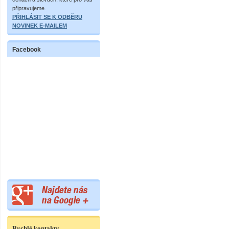
připravujeme.
PŘIHLÁSIT SE K ODBĚRU
NOVINEK E-MAILEM
Facebook
Rychlé kontakty