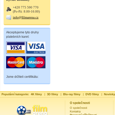
+420 775 590 770
(Po-Pá: 8.00-16.00)
info@filmarena.cz
Akceptujeme tyto druhy
platebních karet:
Jsme držiteli certifikátu:
Populární kategorie:
4K filmy
|
3D filmy
|
Blu-ray filmy
|
DVD filmy
|
Novinky
O společnosti
O společnosti
Kontakty