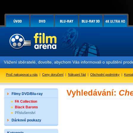
Vážení sběratelé, dovolte, abychom Vás informovali o spuštění pr
Proč nakupovat u nás
|
Ceny doručení
|
Nákupní řád
|
Obchodní podmínky
|
Konta
Vyhledávání:
Che
Filmy DVD/Blu-ray
FA Collection
Black Barons
Příslušenství
Dárkové poukazy