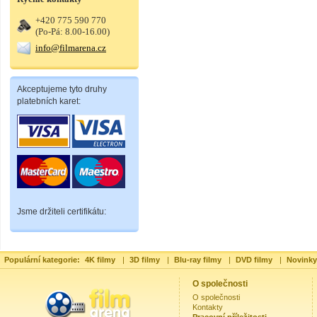
+420 775 590 770
(Po-Pá: 8.00-16.00)
info@filmarena.cz
Akceptujeme tyto druhy
platebních karet:
Jsme držiteli certifikátu:
Populární kategorie:
4K filmy
|
3D filmy
|
Blu-ray filmy
|
DVD filmy
|
Novinky
O společnosti
O společnosti
Kontakty