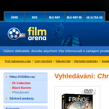
Vážení sběratelé, dovolte abychom Vás informovali o zahájení prode
Proč nakupovat u nás
|
Ceny doručení
|
Nákupní řád
|
Obchodní podmínky
|
Konta
Vyhledávání:
Chr
Filmy DVD/Blu-ray
FA Collection
Black Barons
Příslušenství
Dárkové poukazy