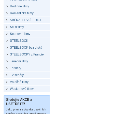
Rodinné filmy
Romantické filmy
SBĚRATELSKÉ EDICE
Sci-fi filmy
Sportovní filmy
STEELBOOK
STEELBOOK bez disků
STEELBOOKY z Francie
Taneční filmy
Thrillery
TV seriály
Válečné filmy
Westernové filmy
Sledujte AKCE a
UŠETŘETE!
Jako první se dozvíte o akčních
cenách a slevách, které pro vás