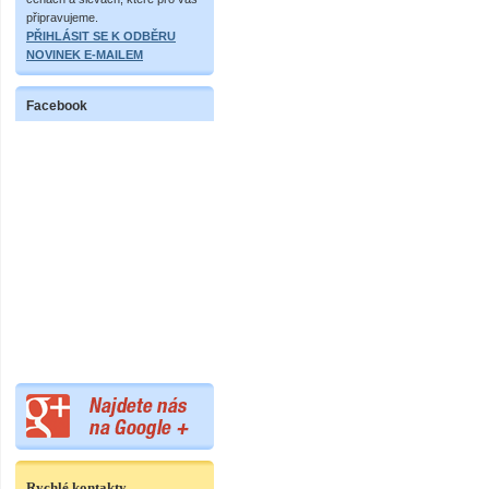
připravujeme.
PŘIHLÁSIT SE K ODBĚRU
NOVINEK E-MAILEM
Facebook
Rychlé kontakty