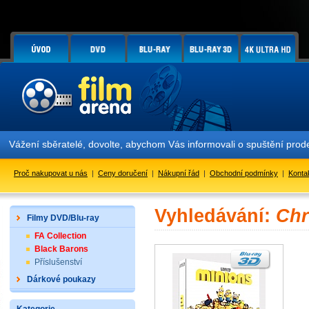
Vážení sběratelé, dovolte, abychom Vás informovali o spuštění pr
Proč nakupovat u nás
|
Ceny doručení
|
Nákupní řád
|
Obchodní podmínky
|
Konta
Vyhledávání:
Chr
Filmy DVD/Blu-ray
FA Collection
Black Barons
Příslušenství
Dárkové poukazy