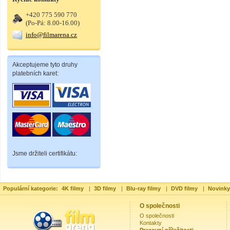
+420 775 590 770
(Po-Pá: 8.00-16.00)
info@filmarena.cz
Akceptujeme tyto druhy
platebních karet:
Jsme držiteli certifikátu:
Populární kategorie:
4K filmy
|
3D filmy
|
Blu-ray filmy
|
DVD filmy
|
Novinky
O společnosti
O společnosti
Kontakty