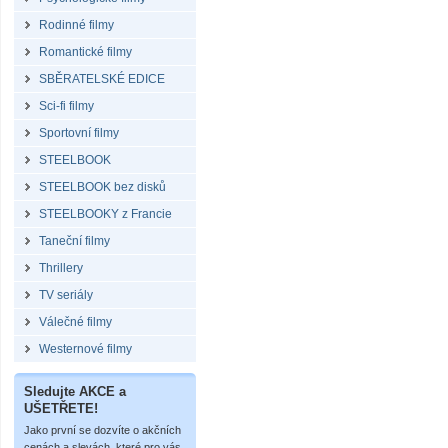
Rodinné filmy
Romantické filmy
SBĚRATELSKÉ EDICE
Sci-fi filmy
Sportovní filmy
STEELBOOK
STEELBOOK bez disků
STEELBOOKY z Francie
Taneční filmy
Thrillery
TV seriály
Válečné filmy
Westernové filmy
Sledujte AKCE a
UŠETŘETE!
Jako první se dozvíte o akčních
cenách a slevách, které pro vás