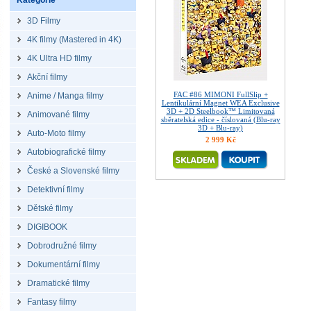
Kategorie
3D Filmy
4K filmy (Mastered in 4K)
4K Ultra HD filmy
Akční filmy
FAC #86 MIMONI FullSlip +
Anime / Manga filmy
Lentikulární Magnet WEA Exclusive
3D + 2D Steelbook™ Limitovaná
Animované filmy
sběratelská edice - číslovaná (Blu-ray
3D + Blu-ray)
Auto-Moto filmy
2 999 Kč
Autobiografické filmy
České a Slovenské filmy
Detektivní filmy
Dětské filmy
DIGIBOOK
Dobrodružné filmy
Dokumentární filmy
Dramatické filmy
Fantasy filmy