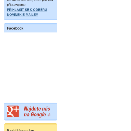
připravujeme.
PŘIHLÁSIT SE K ODBĚRU
NOVINEK E-MAILEM
Facebook
Rychlé kontakty