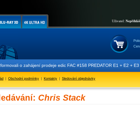
Uživatel:
Nepřihlá
Polo
Cen
nformovali o zahájení prodeje edic FAC #158 PREDATOR E1 + E2 + E3 + 
řád
|
Obchodní podmínky
|
Kontakty
|
Sledování objednávky
ledávání:
Chris Stack