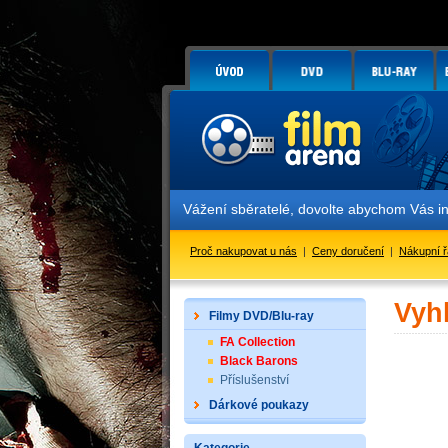
Vážení sběratelé, dovolte abychom Vás i
Proč nakupovat u nás
|
Ceny doručení
|
Nákupní 
Vyh
Filmy DVD/Blu-ray
FA Collection
Black Barons
Příslušenství
Dárkové poukazy