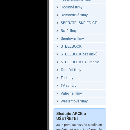
Rodinné filmy
Romantické filmy
SBĚRATELSKÉ EDICE
Sci-fi filmy
Sportovní filmy
STEELBOOK
STEELBOOK bez disků
STEELBOOKY z Francie
Taneční filmy
Thrillery
TV seriály
Válečné filmy
Westernové filmy
Sledujte AKCE a
UŠETŘETE!
Jako první se dozvíte o akčních
cenách a slevách, které pro vás