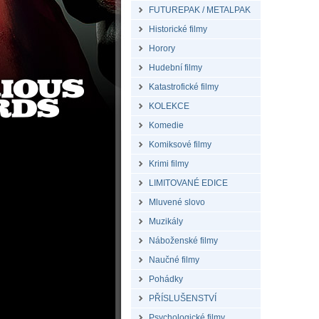
FUTUREPAK / METALPAK
Historické filmy
Horory
Hudební filmy
Katastrofické filmy
KOLEKCE
Komedie
Komiksové filmy
Krimi filmy
LIMITOVANÉ EDICE
Mluvené slovo
Muzikály
Náboženské filmy
Naučné filmy
Pohádky
PŘÍSLUŠENSTVÍ
Psychologické filmy