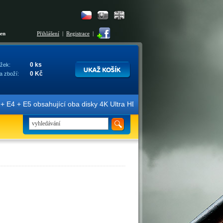
šen
Přihlášení
|
Registrace
|
0 ks
žek:
0 Kč
a zboží:
E4 + E5 obsahující oba disky 4K Ultra HD + Blu-ray 3D/2D. Edice jso