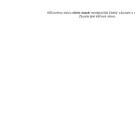
Klíčovému slovu
chris-stack
neodpovídá žádný záznam v d
Zkuste jiné klíčové slovo.