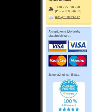
+420 775 590 770
(Po-Pá: 8.00-16.00)
info@filmarena.cz
Akceptujeme tyto druhy
platebních karet:
Jsme držiteli certifikátu: