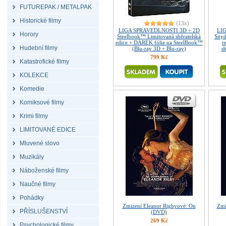
FUTUREPAK / METALPAK
Historické filmy
(13x)
LIGA SPRAVEDLNOSTI 3D + 2D
LI
Horory
Steelbook™ Limitovaná sběratelská
Snyd
edice + DÁREK fólie na SteelBook™
r
Hudební filmy
(Blu-ray 3D + Blu-ray)
sb
799 Kč
Katastrofické filmy
KOLEKCE
Komedie
Komiksové filmy
Krimi filmy
LIMITOVANÉ EDICE
Mluvené slovo
Muzikály
Náboženské filmy
Naučné filmy
Pohádky
Zmizení Eleanor Rigbyové: On
Zmi
PŘÍSLUŠENSTVÍ
(DVD)
269 Kč
Psychologické filmy