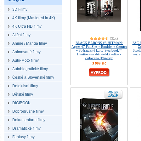
Kategorie
3D Filmy
4K filmy (Mastered in 4K)
4K Ultra HD filmy
Akční filmy
(31x)
BLACK BARONS #3 HITMAN:
FAC 
Anime / Manga filmy
Agent 47 FullSlip + Booklet + Comics
Z
+ Sběratelské karty Steelbook™
Steel
Animované filmy
Limitovaná sběratelská edice -
verze
číslovaná (Blu-ray)
Auto-Moto filmy
3 999 Kč
Autobiografické filmy
České a Slovenské filmy
Detektivní filmy
Dětské filmy
DIGIBOOK
Dobrodružné filmy
Dokumentární filmy
Dramatické filmy
Fantasy filmy