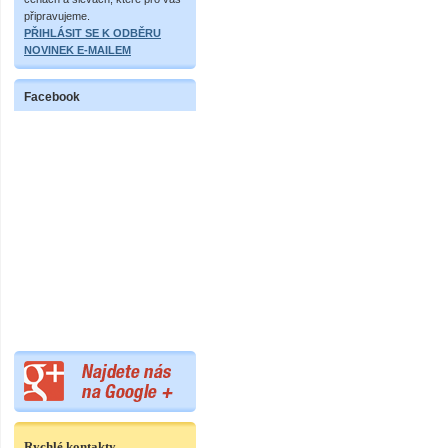
připravujeme.
PŘIHLÁSIT SE K ODBĚRU
NOVINEK E-MAILEM
Facebook
Rychlé kontakty