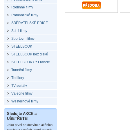
Rodinné filmy
Romantické filmy
SBĚRATELSKÉ EDICE
Sci-fi filmy
Sportovní filmy
STEELBOOK
STEELBOOK bez disků
STEELBOOKY z Francie
Taneční filmy
Thrillery
TV seriály
Válečné filmy
Westernové filmy
Sledujte AKCE a
UŠETŘETE!
Jako první se dozvíte o akčních
cenách a slevách, které pro vás