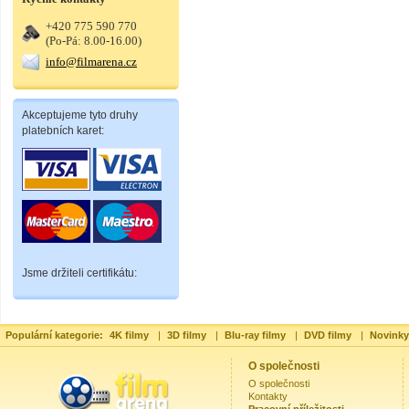
+420 775 590 770
(Po-Pá: 8.00-16.00)
info@filmarena.cz
Akceptujeme tyto druhy
platebních karet:
Jsme držiteli certifikátu:
Populární kategorie:
4K filmy
|
3D filmy
|
Blu-ray filmy
|
DVD filmy
|
Novinky
O společnosti
O společnosti
Kontakty