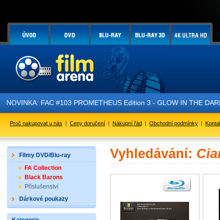
NOVINKA: FAC #103 PROMETHEUS Edition 3 - GLOW IN THE DARK - 
Proč nakupovat u nás
|
Ceny doručení
|
Nákupní řád
|
Obchodní podmínky
|
Konta
Vyhledávání:
Cia
Filmy DVD/Blu-ray
FA Collection
Black Barons
Příslušenství
Dárkové poukazy