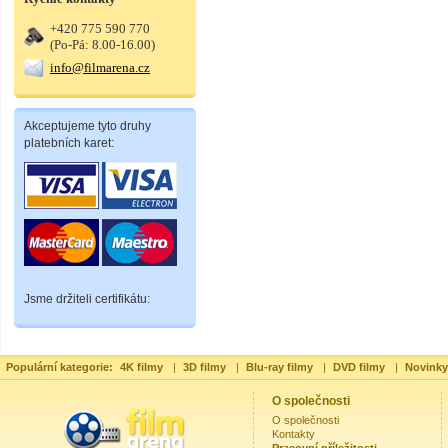
+420 775 590 770
(Po-Pá: 8.00-16.00)
info@filmarena.cz
Akceptujeme tyto druhy
platebních karet:
Jsme držiteli certifikátu:
Populární kategorie:
4K filmy
|
3D filmy
|
Blu-ray filmy
|
DVD filmy
|
Novinky
O společnosti
O společnosti
Kontakty