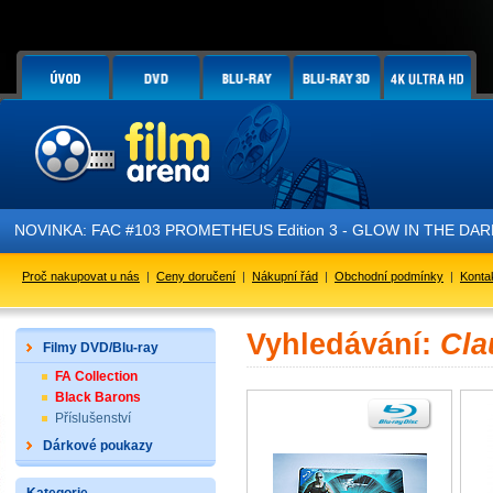
NOVINKA: FAC #103 PROMETHEUS Edition 3 - GLOW IN THE DARK - 
Proč nakupovat u nás
|
Ceny doručení
|
Nákupní řád
|
Obchodní podmínky
|
Konta
Vyhledávání:
Cla
Filmy DVD/Blu-ray
FA Collection
Black Barons
Příslušenství
Dárkové poukazy