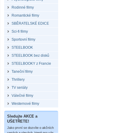
Rodinné filmy
Romantické filmy
SBĚRATELSKÉ EDICE
Sci-fi filmy
Sportovní filmy
STEELBOOK
STEELBOOK bez disků
STEELBOOKY z Francie
Taneční filmy
Thrillery
TV seriály
Válečné filmy
Westernové filmy
Sledujte AKCE a
UŠETŘETE!
Jako první se dozvíte o akčních
cenách a slevách, které pro vás