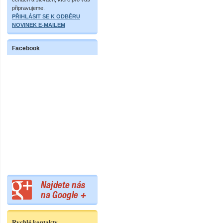
připravujeme.
PŘIHLÁSIT SE K ODBĚRU
NOVINEK E-MAILEM
Facebook
Rychlé kontakty