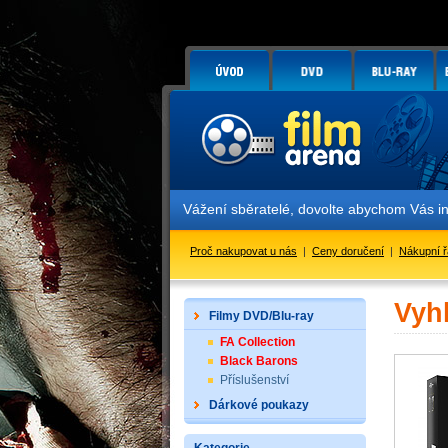
Vážení sběratelé, dovolte abychom Vás i
Proč nakupovat u nás
|
Ceny doručení
|
Nákupní 
Vyh
Filmy DVD/Blu-ray
FA Collection
Black Barons
Příslušenství
Dárkové poukazy