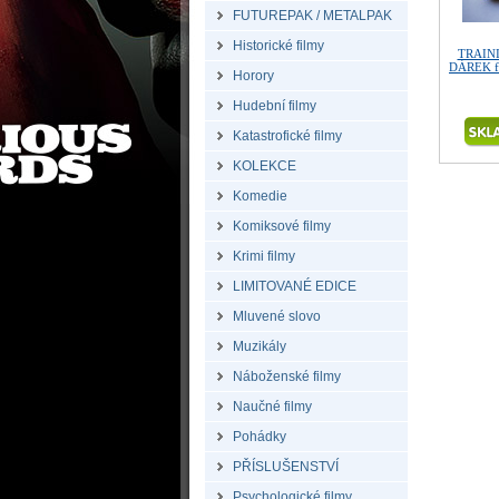
FUTUREPAK / METALPAK
Historické filmy
TRAINI
DÁREK fó
Horory
Hudební filmy
Katastrofické filmy
KOLEKCE
Komedie
Komiksové filmy
Krimi filmy
LIMITOVANÉ EDICE
Mluvené slovo
Muzikály
Náboženské filmy
Naučné filmy
Pohádky
PŘÍSLUŠENSTVÍ
Psychologické filmy