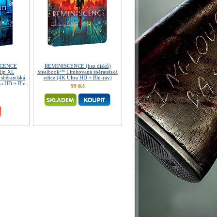
SCENCE
REMINISCENCE (bez disků)
Slip XL
Steelbook™ Limitovaná sběratelská
sběratelská
edice (4K Ultra HD + Blu-ray)
ra HD + Blu-
99 Kč