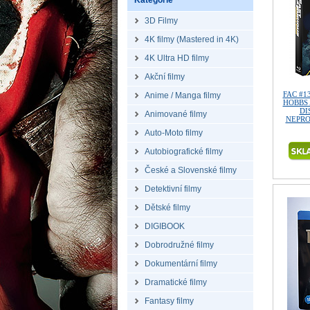
Kategorie
3D Filmy
4K filmy (Mastered in 4K)
4K Ultra HD filmy
Akční filmy
FAC #1
Anime / Manga filmy
HOBBS 
DI
Animované filmy
NEPROD
Auto-Moto filmy
Autobiografické filmy
České a Slovenské filmy
Detektivní filmy
Dětské filmy
DIGIBOOK
Dobrodružné filmy
Dokumentární filmy
Dramatické filmy
Fantasy filmy