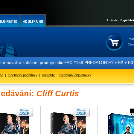
Uživatel:
Nepřihlá
Polo
Cen
nformovali o zahájení prodeje edic FAC #158 PREDATOR E1 + E2 + E3 + 
řád
|
Obchodní podmínky
|
Kontakty
|
Sledování objednávky
ledávání:
Cliff Curtis