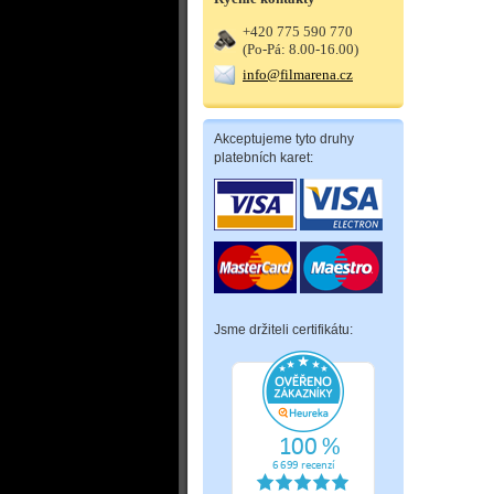
+420 775 590 770
(Po-Pá: 8.00-16.00)
info@filmarena.cz
Akceptujeme tyto druhy
platebních karet:
Jsme držiteli certifikátu: