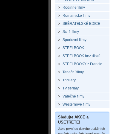
Rodinné filmy
Romantické filmy
SBĚRATELSKÉ EDICE
Sci-fi filmy
Sportovní filmy
STEELBOOK
STEELBOOK bez disků
STEELBOOKY z Francie
Taneční filmy
Thrillery
TV seriály
Válečné filmy
Westernové filmy
Sledujte AKCE a
UŠETŘETE!
Jako první se dozvíte o akčních
cenách a slevách, které pro vás