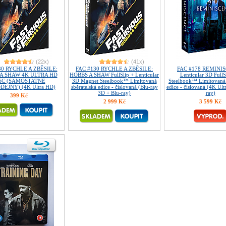
(22x)
(41x)
30 RYCHLE A ZBĚSILE:
FAC #130 RYCHLE A ZBĚSILE:
FAC #178 REMINI
A SHAW 4K ULTRA HD
HOBBS A SHAW FullSlip + Lenticular
Lenticular 3D Full
SC (SAMOSTATNĚ
3D Magnet Steelbook™ Limitovaná
Steelbook™ Limitovaná 
EJNÝ) (4K Ultra HD)
sběratelská edice - číslovaná (Blu-ray
edice - číslovaná (4K Ult
3D + Blu-ray)
ray)
399 Kč
2 999 Kč
3 599 Kč