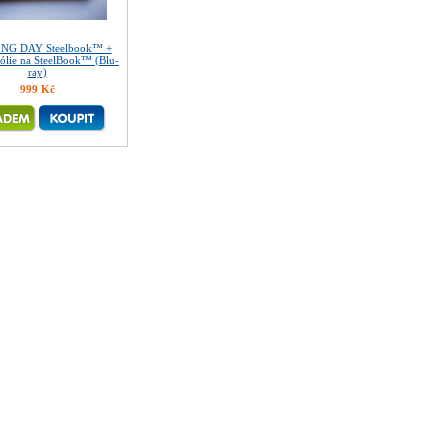
NG DAY Steelbook™ +
lie na SteelBook™ (Blu-
ray)
999 Kč