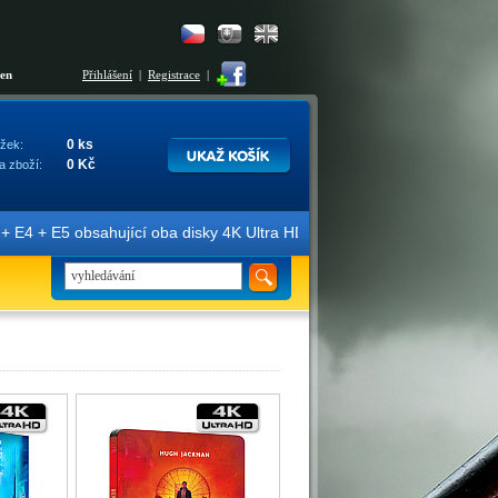
šen
Přihlášení
|
Registrace
|
0 ks
žek:
0 Kč
a zboží:
E4 + E5 obsahující oba disky 4K Ultra HD + Blu-ray 3D/2D. Edice jso