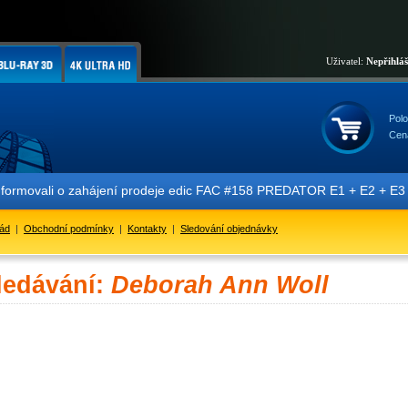
Uživatel:
Nepřihlá
Polo
Cen
nformovali o zahájení prodeje edic FAC #158 PREDATOR E1 + E2 + E3 + 
řád
|
Obchodní podmínky
|
Kontakty
|
Sledování objednávky
ledávání:
Deborah Ann Woll