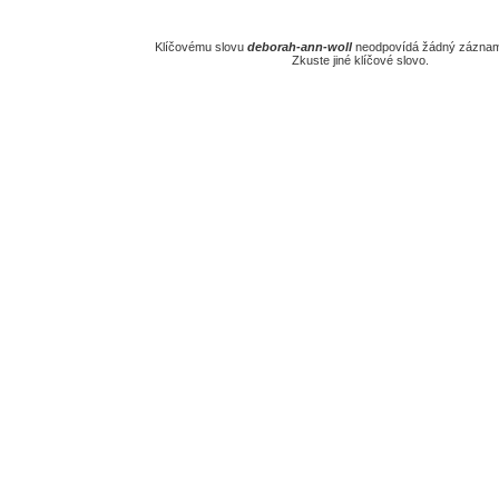
Klíčovému slovu
deborah-ann-woll
neodpovídá žádný záznam 
Zkuste jiné klíčové slovo.