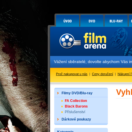
Vážení sběratelé, dovolte abychom Vás i
Proč nakupovat u nás
|
Ceny doručení
|
Nákupní 
Vyh
Filmy DVD/Blu-ray
FA Collection
Black Barons
Příslušenství
Dárkové poukazy