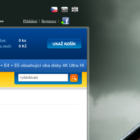
šen
Přihlášení
|
Registrace
|
0 ks
žek:
0 Kč
a zboží:
E4 + E5 obsahující oba disky 4K Ultra HD + Blu-ray 3D/2D. Edice jso