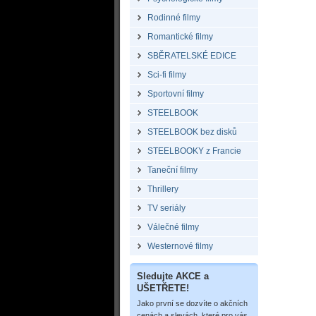
Rodinné filmy
Romantické filmy
SBĚRATELSKÉ EDICE
Sci-fi filmy
Sportovní filmy
STEELBOOK
STEELBOOK bez disků
STEELBOOKY z Francie
Taneční filmy
Thrillery
TV seriály
Válečné filmy
Westernové filmy
Sledujte AKCE a
UŠETŘETE!
Jako první se dozvíte o akčních
cenách a slevách, které pro vás