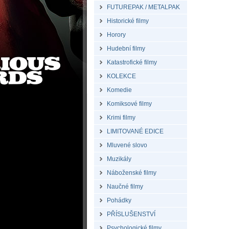
FUTUREPAK / METALPAK
Historické filmy
Horory
Hudební filmy
Katastrofické filmy
KOLEKCE
Komedie
Komiksové filmy
Krimi filmy
LIMITOVANÉ EDICE
Mluvené slovo
Muzikály
Náboženské filmy
Naučné filmy
Pohádky
PŘÍSLUŠENSTVÍ
Psychologické filmy