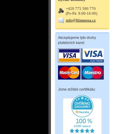
+420 775 590 770
(Po-Pá: 8.00-16.00)
info@filmarena.cz
Akceptujeme tyto druhy
platebních karet:
Jsme držiteli certifikátu: