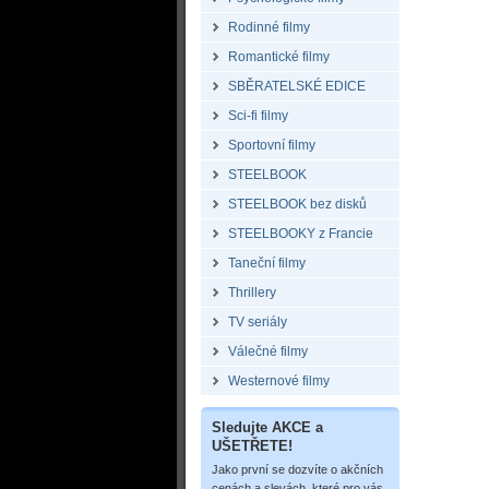
Rodinné filmy
Romantické filmy
SBĚRATELSKÉ EDICE
Sci-fi filmy
Sportovní filmy
STEELBOOK
STEELBOOK bez disků
STEELBOOKY z Francie
Taneční filmy
Thrillery
TV seriály
Válečné filmy
Westernové filmy
Sledujte AKCE a
UŠETŘETE!
Jako první se dozvíte o akčních
cenách a slevách, které pro vás