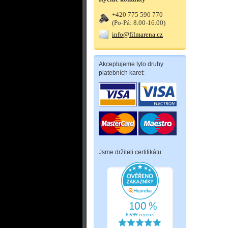
+420 775 590 770
(Po-Pá: 8.00-16.00)
info@filmarena.cz
Akceptujeme tyto druhy
platebních karet:
Jsme držiteli certifikátu: