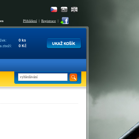
šen
Přihlášení
|
Registrace
|
0 ks
žek:
0 Kč
a zboží: