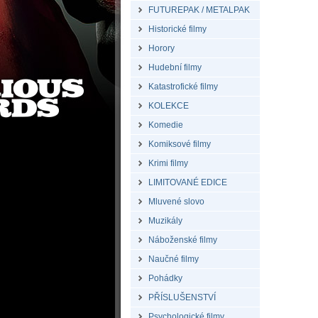
FUTUREPAK / METALPAK
Historické filmy
Horory
Hudební filmy
Katastrofické filmy
KOLEKCE
Komedie
Komiksové filmy
Krimi filmy
LIMITOVANÉ EDICE
Mluvené slovo
Muzikály
Náboženské filmy
Naučné filmy
Pohádky
PŘÍSLUŠENSTVÍ
Psychologické filmy