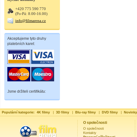
+420 775 590 770
(Po-Pá: 8.00-16.00)
info@filmarena.cz
Akceptujeme tyto druhy
platebních karet:
Jsme držiteli certifikátu:
Populární kategorie:
4K filmy
|
3D filmy
|
Blu-ray filmy
|
DVD filmy
|
Novinky
O společnosti
O společnosti
Kontakty