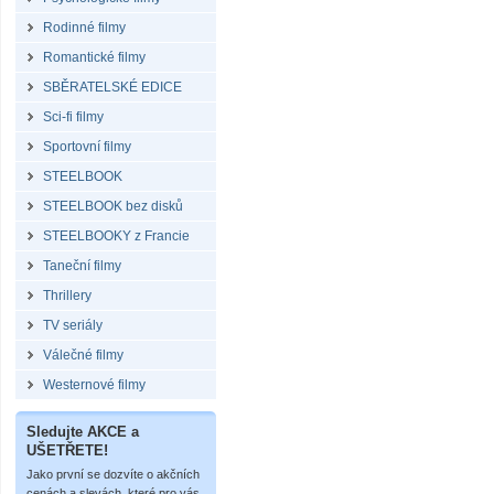
Rodinné filmy
Romantické filmy
SBĚRATELSKÉ EDICE
Sci-fi filmy
Sportovní filmy
STEELBOOK
STEELBOOK bez disků
STEELBOOKY z Francie
Taneční filmy
Thrillery
TV seriály
Válečné filmy
Westernové filmy
Sledujte AKCE a
UŠETŘETE!
Jako první se dozvíte o akčních
cenách a slevách, které pro vás