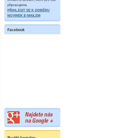
připravujeme.
PŘIHLÁSIT SE K ODBĚRU
NOVINEK E-MAILEM
Facebook
Rychlé kontakty