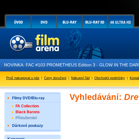
NOVINKA: FAC #103 PROMETHEUS Edition 3 - GLOW IN THE DARK - 
Proč nakupovat u nás
|
Ceny doručení
|
Nákupní řád
|
Obchodní podmínky
|
Konta
Vyhledávání:
Dre
Filmy DVD/Blu-ray
FA Collection
Black Barons
Příslušenství
Dárkové poukazy