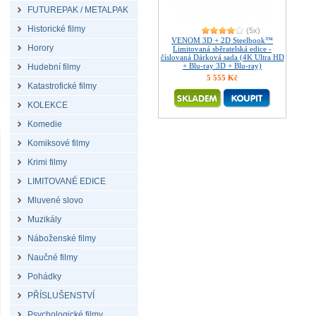
FUTUREPAK / METALPAK
Historické filmy
(5x)
VENOM 3D + 2D Steelbook™
Horory
Limitovaná sběratelská edice -
číslovaná Dárková sada (4K Ultra HD
+ Blu-ray 3D + Blu-ray)
Hudební filmy
5 555 Kč
Katastrofické filmy
KOLEKCE
Komedie
Komiksové filmy
Krimi filmy
LIMITOVANÉ EDICE
Mluvené slovo
Muzikály
Náboženské filmy
Naučné filmy
Pohádky
PŘÍSLUŠENSTVÍ
Psychologické filmy