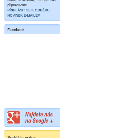
připravujeme.
PŘIHLÁSIT SE K ODBĚRU
NOVINEK E-MAILEM
Facebook
Rychlé kontakty