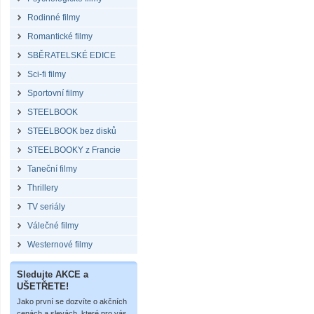
Rodinné filmy
Romantické filmy
SBĚRATELSKÉ EDICE
Sci-fi filmy
Sportovní filmy
STEELBOOK
STEELBOOK bez disků
STEELBOOKY z Francie
Taneční filmy
Thrillery
TV seriály
Válečné filmy
Westernové filmy
Sledujte AKCE a
UŠETŘETE!
Jako první se dozvíte o akčních
cenách a slevách, které pro vás