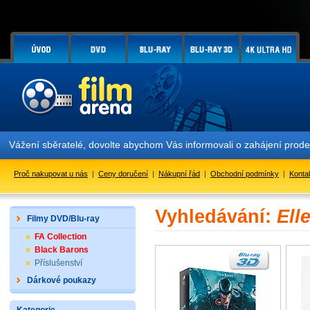
Vážení sběratelé, dovolte abychom Vás informovali o zahájení prod
Proč nakupovat u nás
|
Ceny doručení
|
Nákupní řád
|
Obchodní podmínky
|
Konta
Vyhledávání:
Ell
Filmy DVD/Blu-ray
FA Collection
Black Barons
Příslušenství
Dárkové poukazy