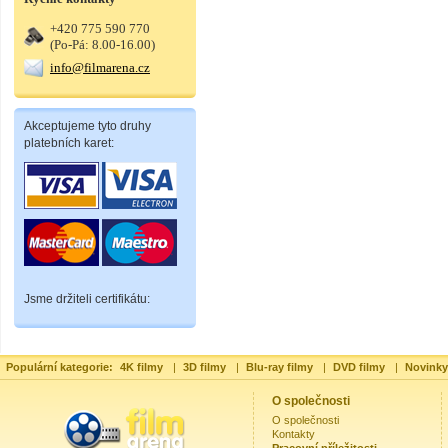
+420 775 590 770
(Po-Pá: 8.00-16.00)
info@filmarena.cz
Akceptujeme tyto druhy
platebních karet:
Jsme držiteli certifikátu:
Populární kategorie:
4K filmy
|
3D filmy
|
Blu-ray filmy
|
DVD filmy
|
Novinky
O společnosti
O společnosti
Kontakty