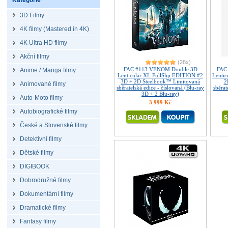
Kategorie
3D Filmy
4K filmy (Mastered in 4K)
4K Ultra HD filmy
Akční filmy
(28x)
FAC #113 VENOM Double 3D
FAC
Anime / Manga filmy
Lenticular XL FullSlip EDITION #2
Lenti
3D + 2D Steelbook™ Limitovaná
2
Animované filmy
sběratelská edice - číslovaná (Blu-ray
sběrat
3D + 2 Blu-ray)
Auto-Moto filmy
3 999 Kč
Autobiografické filmy
České a Slovenské filmy
Detektivní filmy
Dětské filmy
DIGIBOOK
Dobrodružné filmy
Dokumentární filmy
Dramatické filmy
Fantasy filmy