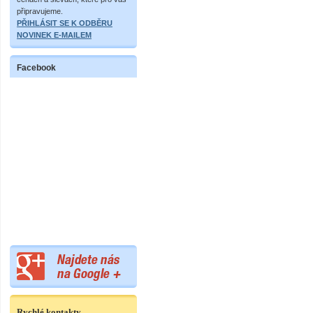
připravujeme.
PŘIHLÁSIT SE K ODBĚRU
NOVINEK E-MAILEM
Facebook
Rychlé kontakty