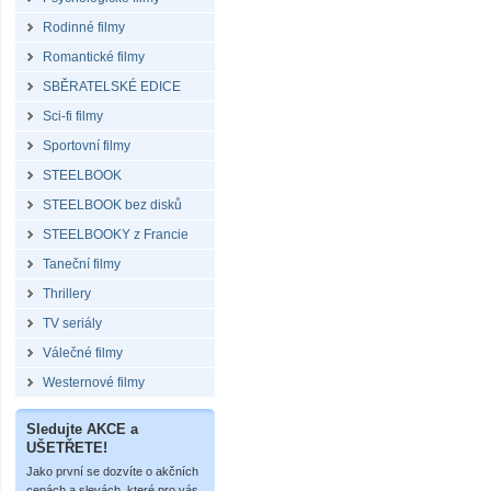
Rodinné filmy
Romantické filmy
SBĚRATELSKÉ EDICE
Sci-fi filmy
Sportovní filmy
STEELBOOK
STEELBOOK bez disků
STEELBOOKY z Francie
Taneční filmy
Thrillery
TV seriály
Válečné filmy
Westernové filmy
Sledujte AKCE a
UŠETŘETE!
Jako první se dozvíte o akčních
cenách a slevách, které pro vás