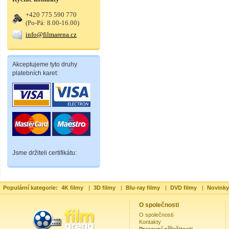
+420 775 590 770
(Po-Pá: 8.00-16.00)
info@filmarena.cz
Akceptujeme tyto druhy
platebních karet:
Jsme držiteli certifikátu:
Populární kategorie:
4K filmy
|
3D filmy
|
Blu-ray filmy
|
DVD filmy
|
Novinky
O společnosti
O společnosti
Kontakty