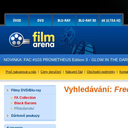
NOVINKA: FAC #103 PROMETHEUS Edition 3 - GLOW IN THE DARK - 
Proč nakupovat u nás
|
Ceny doručení
|
Nákupní řád
|
Obchodní podmínky
|
Konta
Vyhledávání:
Fre
Filmy DVD/Blu-ray
FA Collection
Black Barons
Příslušenství
Dárkové poukazy