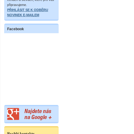
připravujeme.
PŘIHLÁSIT SE K ODBĚRU
NOVINEK E-MAILEM
Facebook
Rychlé kontakty