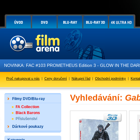
NOVINKA: FAC #103 PROMETHEUS Edition 3 - GLOW IN THE DARK - 
Proč nakupovat u nás
|
Ceny doručení
|
Nákupní řád
|
Obchodní podmínky
|
Konta
Vyhledávání:
Gab
Filmy DVD/Blu-ray
FA Collection
Black Barons
Příslušenství
Dárkové poukazy