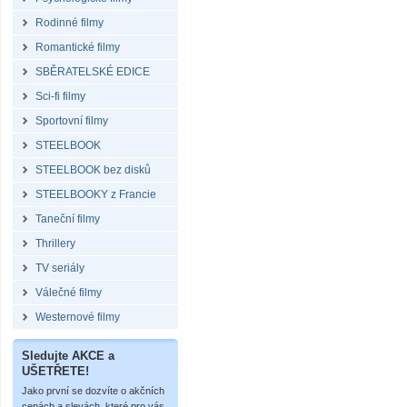
Rodinné filmy
Romantické filmy
SBĚRATELSKÉ EDICE
Sci-fi filmy
Sportovní filmy
STEELBOOK
STEELBOOK bez disků
STEELBOOKY z Francie
Taneční filmy
Thrillery
TV seriály
Válečné filmy
Westernové filmy
Sledujte AKCE a
UŠETŘETE!
Jako první se dozvíte o akčních
cenách a slevách, které pro vás