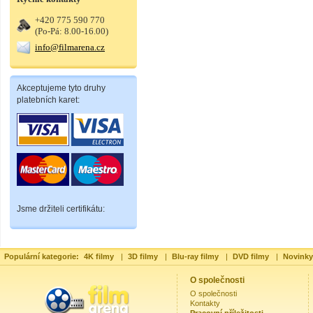
+420 775 590 770
(Po-Pá: 8.00-16.00)
info@filmarena.cz
Akceptujeme tyto druhy
platebních karet:
Jsme držiteli certifikátu:
Populární kategorie:
4K filmy
|
3D filmy
|
Blu-ray filmy
|
DVD filmy
|
Novinky
O společnosti
O společnosti
Kontakty