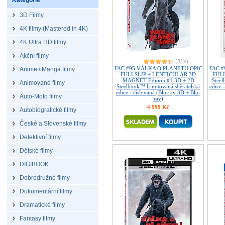
Kategorie
3D Filmy
4K filmy (Mastered in 4K)
4K Ultra HD filmy
Akční filmy
(31x)
FAC #95 VÁLKA O PLANETU OPIC
FAC 
Anime / Manga filmy
FULLSLIP + LENTICULAR 3D
FULL
MAGNET Edition #1 3D + 2D
Steel
Animované filmy
Steelbook™ Limitovaná sběratelská
edice 
edice - číslovaná (Blu-ray 3D + Blu-
Auto-Moto filmy
ray)
4 999 Kč
Autobiografické filmy
České a Slovenské filmy
Detektivní filmy
Dětské filmy
DIGIBOOK
Dobrodružné filmy
Dokumentární filmy
Dramatické filmy
Fantasy filmy