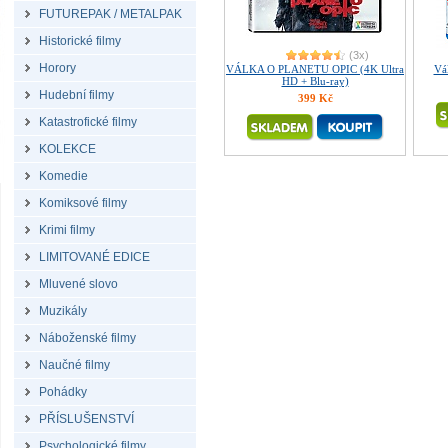
FUTUREPAK / METALPAK
Historické filmy
(3x)
Horory
VÁLKA O PLANETU OPIC (4K Ultra
Vál
HD + Blu-ray)
Hudební filmy
399 Kč
Katastrofické filmy
KOLEKCE
Komedie
Komiksové filmy
Krimi filmy
LIMITOVANÉ EDICE
Mluvené slovo
Muzikály
Náboženské filmy
Naučné filmy
Pohádky
PŘÍSLUŠENSTVÍ
Psychologické filmy