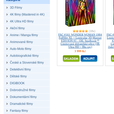
Kategorie
3D Filmy
4K filmy (Mastered in 4K)
4K Ultra HD filmy
Akční filmy
(18x)
FAC #161 WONDER WOMAN 1984
FAC 
Anime / Manga filmy
FullSlip XL + Lenticular 3D Magnet
Lenti
EDITION #1 - OIL Steelbook™
#
Animované filmy
Limitovaná sběratelská edice (4K
Li
Ultra HD + Blu-ray)
čísl
Auto-Moto filmy
3 999 Kč
Autobiografické filmy
České a Slovenské filmy
Detektivní filmy
Dětské filmy
DIGIBOOK
Dobrodružné filmy
Dokumentární filmy
Dramatické filmy
Fantasy filmy