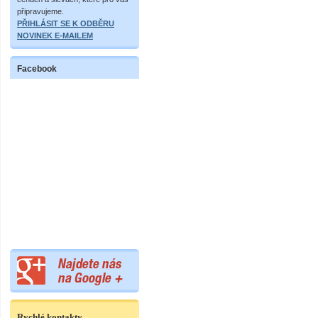
připravujeme.
PŘIHLÁSIT SE K ODBĚRU
NOVINEK E-MAILEM
Facebook
Rychlé kontakty