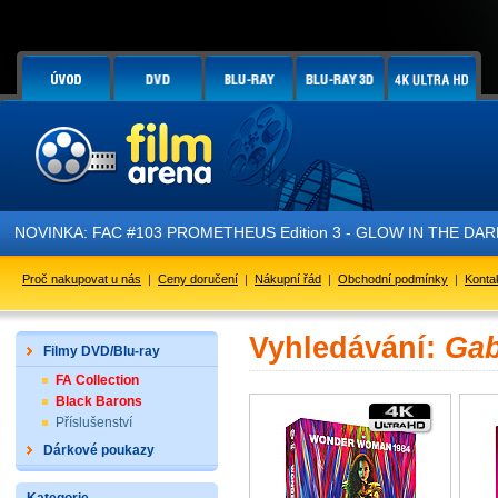
NOVINKA: FAC #103 PROMETHEUS Edition 3 - GLOW IN THE DARK - 
Proč nakupovat u nás
|
Ceny doručení
|
Nákupní řád
|
Obchodní podmínky
|
Konta
Vyhledávání:
Gab
Filmy DVD/Blu-ray
FA Collection
Black Barons
Příslušenství
Dárkové poukazy