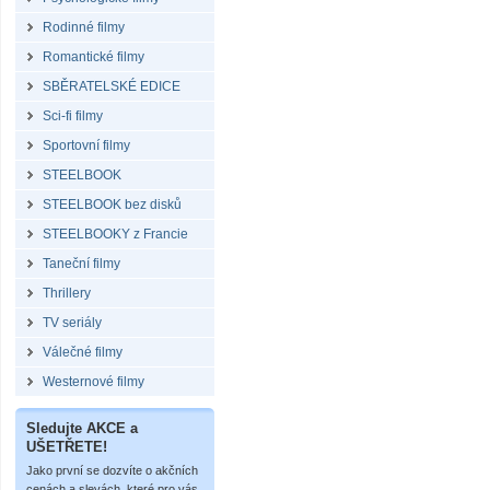
Rodinné filmy
Romantické filmy
SBĚRATELSKÉ EDICE
Sci-fi filmy
Sportovní filmy
STEELBOOK
STEELBOOK bez disků
STEELBOOKY z Francie
Taneční filmy
Thrillery
TV seriály
Válečné filmy
Westernové filmy
Sledujte AKCE a
UŠETŘETE!
Jako první se dozvíte o akčních
cenách a slevách, které pro vás