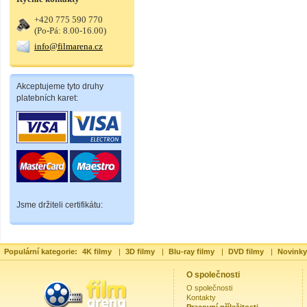
+420 775 590 770
(Po-Pá: 8.00-16.00)
info@filmarena.cz
Akceptujeme tyto druhy
platebních karet:
Jsme držiteli certifikátu:
Populární kategorie:
4K filmy
|
3D filmy
|
Blu-ray filmy
|
DVD filmy
|
Novinky
O společnosti
O společnosti
Kontakty