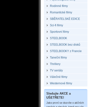
Rodinné filmy
Romantické filmy
SBĚRATELSKÉ EDICE
Sci-fi filmy
Sportovní filmy
STEELBOOK
STEELBOOK bez disků
STEELBOOKY z Francie
Taneční filmy
Thrillery
TV seriály
Válečné filmy
Westernové filmy
Sledujte AKCE a
UŠETŘETE!
Jako první se dozvíte o akčních
cenách a slevách, které pro vás