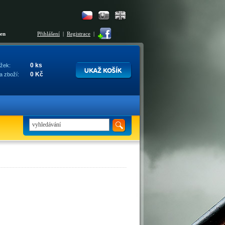
šen
Přihlášení
|
Registrace
|
0 ks
žek:
0 Kč
a zboží: