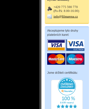
+420 775 590 770
(Po-Pá: 8.00-16.00)
info@filmarena.cz
Akceptujeme tyto druhy
platebních karet:
Jsme držiteli certifikátu: