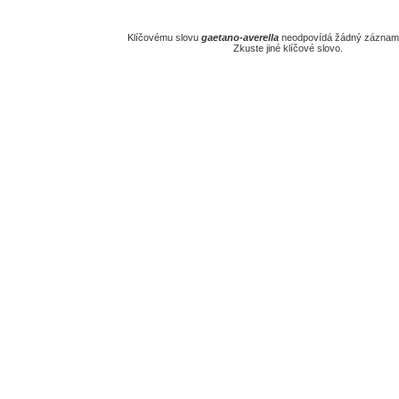
Klíčovému slovu
gaetano-averella
neodpovídá žádný záznam 
Zkuste jiné klíčové slovo.