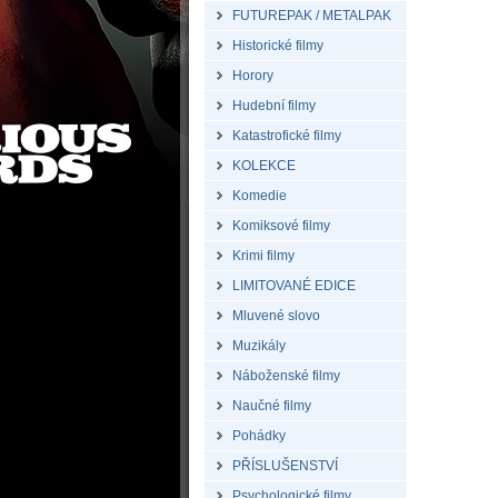
FUTUREPAK / METALPAK
Historické filmy
Horory
Hudební filmy
Katastrofické filmy
KOLEKCE
Komedie
Komiksové filmy
Krimi filmy
LIMITOVANÉ EDICE
Mluvené slovo
Muzikály
Náboženské filmy
Naučné filmy
Pohádky
PŘÍSLUŠENSTVÍ
Psychologické filmy