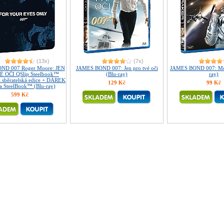
(13x)
(7x)
ND 007 Roger Moore: JEN
JAMES BOND 007: Jen pro tvé oči
JAMES BOND 007: Moo
É OČI QSlip Steelbook™
(Blu-ray)
ray)
 sběratelská edice + DÁREK
129 Kč
99 Kč
na SteelBook™ (Blu-ray)
599 Kč