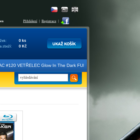
šen
Přihlášení
|
Registrace
|
0 ks
žek:
0 Kč
a zboží:
ice FAC #120 VETŘELEC Glow In The Dark FULLSLIP XL EDITION #3 4K U