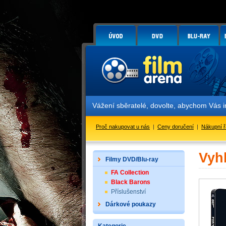
Vážení sběratelé, dovolte, abychom Vás 
Proč nakupovat u nás
|
Ceny doručení
|
Nákupní 
Vyh
Filmy DVD/Blu-ray
FA Collection
Black Barons
Příslušenství
Dárkové poukazy