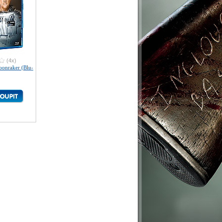
(4x)
nraker (Blu-