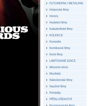
FUTUREPAK / METALPAK
Historické filmy
Horory
Hudební filmy
Katastrofické filmy
KOLEKCE
Komedie
Komiksové filmy
Krimi filmy
LIMITOVANÉ EDICE
Mluvené slovo
Muzikály
Náboženské filmy
Naučné filmy
Pohádky
PŘÍSLUŠENSTVÍ
Psychologické filmy