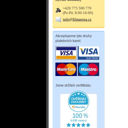
+420 775 590 770
(Po-Pá: 8.00-16.00)
info@filmarena.cz
Akceptujeme tyto druhy
platebních karet:
Jsme držiteli certifikátu: