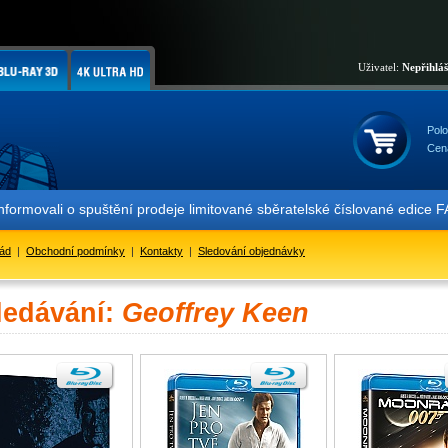
Uživatel:
Nepřihlá
Polo
Cen
informovali o spuštění prodeje limitované sběratelské číslované ed
řád
|
Obchodní podmínky
|
Kontakty
|
Sledování objednávky
ledávání:
Geoffrey Keen