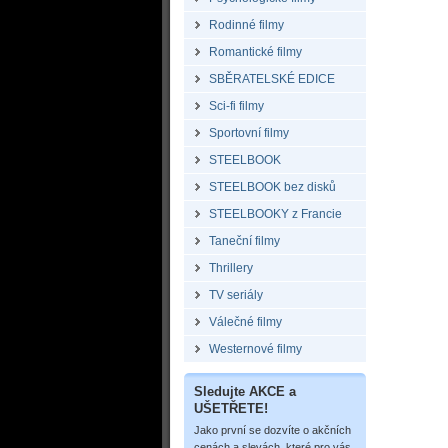
Rodinné filmy
Romantické filmy
SBĚRATELSKÉ EDICE
Sci-fi filmy
Sportovní filmy
STEELBOOK
STEELBOOK bez disků
STEELBOOKY z Francie
Taneční filmy
Thrillery
TV seriály
Válečné filmy
Westernové filmy
Sledujte AKCE a
UŠETŘETE!
Jako první se dozvíte o akčních
cenách a slevách, které pro vás