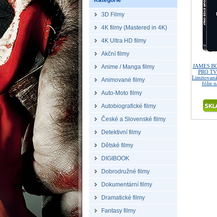
Kategorie
3D Filmy
4K filmy (Mastered in 4K)
4K Ultra HD filmy
Akční filmy
JAMES BO
Anime / Manga filmy
PRO TV
Limitovaná
Animované filmy
fólie 
Auto-Moto filmy
Autobiografické filmy
České a Slovenské filmy
Detektivní filmy
Dětské filmy
DIGIBOOK
Dobrodružné filmy
Dokumentární filmy
Dramatické filmy
Fantasy filmy