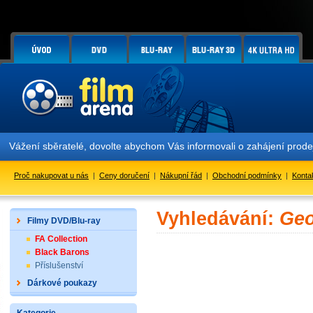
Vážení sběratelé, dovolte abychom Vás informovali o zahájení prod
Proč nakupovat u nás
|
Ceny doručení
|
Nákupní řád
|
Obchodní podmínky
|
Konta
Vyhledávání:
Geo
Filmy DVD/Blu-ray
FA Collection
Black Barons
Příslušenství
Dárkové poukazy