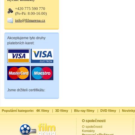
+420 775 590 770
(Po-Pá: 8.00-16.00)
info@filmarena.cz
Akceptujeme tyto druhy
platebních karet:
Jsme držiteli certifikátu:
Populární kategorie:
4K filmy
|
3D filmy
|
Blu-ray filmy
|
DVD filmy
|
Novinky
O společnosti
O společnosti
Kontakty