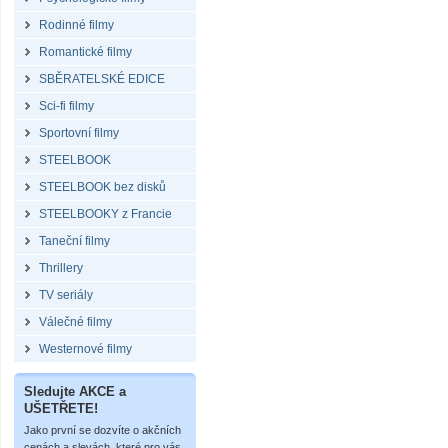
Rodinné filmy
Romantické filmy
SBĚRATELSKÉ EDICE
Sci-fi filmy
Sportovní filmy
STEELBOOK
STEELBOOK bez disků
STEELBOOKY z Francie
Taneční filmy
Thrillery
TV seriály
Válečné filmy
Westernové filmy
Sledujte AKCE a
UŠETŘETE!
Jako první se dozvíte o akčních
cenách a slevách, které pro vás