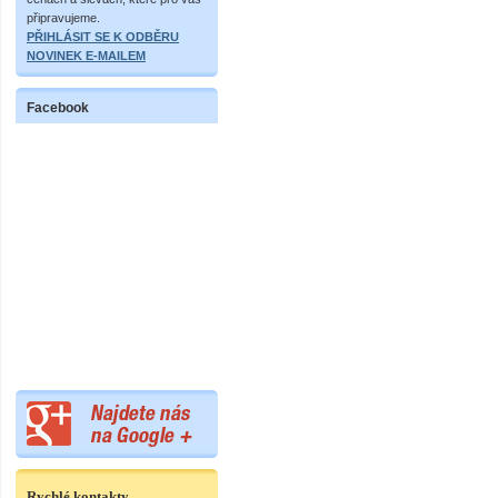
připravujeme.
PŘIHLÁSIT SE K ODBĚRU
NOVINEK E-MAILEM
Facebook
Rychlé kontakty