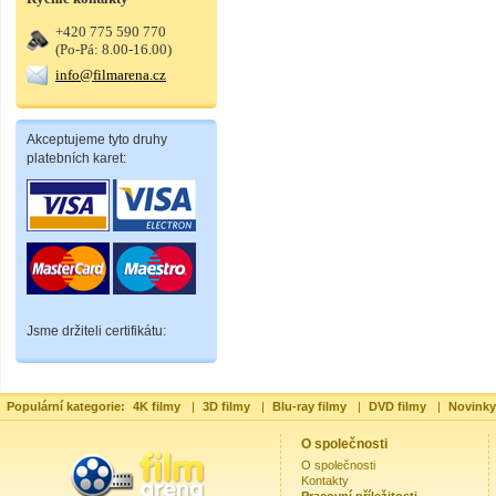
+420 775 590 770
(Po-Pá: 8.00-16.00)
info@filmarena.cz
Akceptujeme tyto druhy
platebních karet:
Jsme držiteli certifikátu:
Populární kategorie:
4K filmy
|
3D filmy
|
Blu-ray filmy
|
DVD filmy
|
Novinky
O společnosti
O společnosti
Kontakty