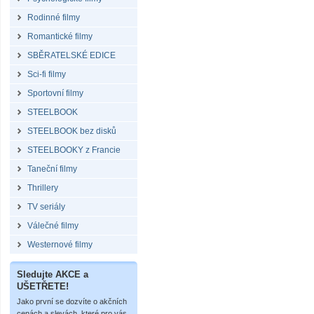
Rodinné filmy
Romantické filmy
SBĚRATELSKÉ EDICE
Sci-fi filmy
Sportovní filmy
STEELBOOK
STEELBOOK bez disků
STEELBOOKY z Francie
Taneční filmy
Thrillery
TV seriály
Válečné filmy
Westernové filmy
Sledujte AKCE a
UŠETŘETE!
Jako první se dozvíte o akčních
cenách a slevách, které pro vás