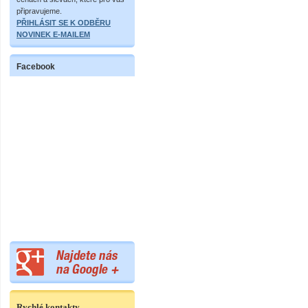
připravujeme.
PŘIHLÁSIT SE K ODBĚRU
NOVINEK E-MAILEM
Facebook
Rychlé kontakty