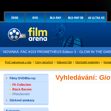
NOVINKA: FAC #103 PROMETHEUS Edition 3 - GLOW IN THE DARK - 
Proč nakupovat u nás
|
Ceny doručení
|
Nákupní řád
|
Obchodní podmínky
|
Konta
Vyhledávání:
Gio
Filmy DVD/Blu-ray
FA Collection
Black Barons
Příslušenství
Dárkové poukazy