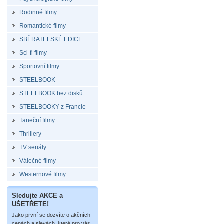
Rodinné filmy
Romantické filmy
SBĚRATELSKÉ EDICE
Sci-fi filmy
Sportovní filmy
STEELBOOK
STEELBOOK bez disků
STEELBOOKY z Francie
Taneční filmy
Thrillery
TV seriály
Válečné filmy
Westernové filmy
Sledujte AKCE a
UŠETŘETE!
Jako první se dozvíte o akčních
cenách a slevách, které pro vás