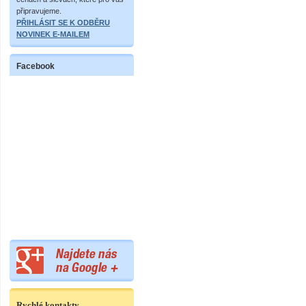
připravujeme.
PŘIHLÁSIT SE K ODBĚRU
NOVINEK E-MAILEM
Facebook
Rychlé kontakty