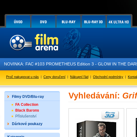
NOVINKA: FAC #103 PROMETHEUS Edition 3 - GLOW IN THE DARK - 
Proč nakupovat u nás
|
Ceny doručení
|
Nákupní řád
|
Obchodní podmínky
|
Konta
Vyhledávání:
Gri
Filmy DVD/Blu-ray
FA Collection
Black Barons
Příslušenství
Dárkové poukazy