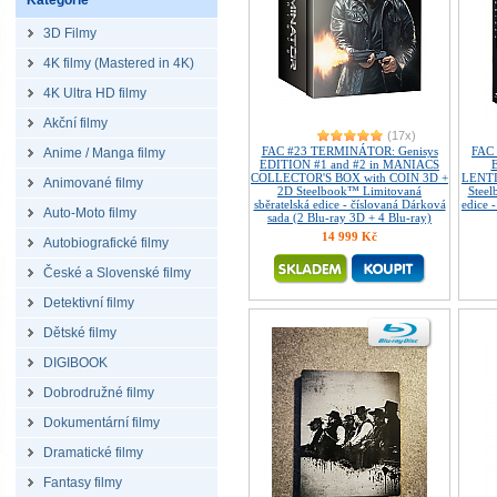
Kategorie
3D Filmy
4K filmy (Mastered in 4K)
4K Ultra HD filmy
Akční filmy
(17x)
FAC #23 TERMINÁTOR: Genisys
FAC
Anime / Manga filmy
EDITION #1 and #2 in MANIACS
COLLECTOR'S BOX with COIN 3D +
LENT
Animované filmy
2D Steelbook™ Limitovaná
Steel
sběratelská edice - číslovaná Dárková
edice 
Auto-Moto filmy
sada (2 Blu-ray 3D + 4 Blu-ray)
14 999 Kč
Autobiografické filmy
České a Slovenské filmy
Detektivní filmy
Dětské filmy
DIGIBOOK
Dobrodružné filmy
Dokumentární filmy
Dramatické filmy
Fantasy filmy