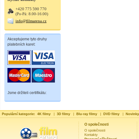
+420 775 590 770
(Po-Pá: 8.00-16.00)
info@filmarena.cz
Akceptujeme tyto druhy
platebních karet:
Jsme držiteli certifikátu:
Populární kategorie:
4K filmy
|
3D filmy
|
Blu-ray filmy
|
DVD filmy
|
Novinky
O společnosti
O společnosti
Kontakty