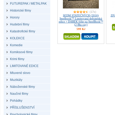
FUTUREPAK / METALPAK
Historické filmy
(17x)
SEDM STATEČNÝCH (2016)
ZP
Horory
Steelbook™ Limitovaná sběratelská
edice + DÁREK fólie na SteelBook™
Hudební filmy
(2 Blu-ray)
599 Kč
Katastrofické filmy
KOLEKCE
Komedie
Komiksové filmy
Krimi filmy
LIMITOVANÉ EDICE
Mluvené slovo
Muzikály
Náboženské filmy
Naučné filmy
Pohádky
PŘÍSLUŠENSTVÍ
Psychologické filmy