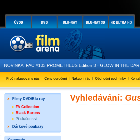
NOVINKA: FAC #103 PROMETHEUS Edition 3 - GLOW IN THE DARK - 
Proč nakupovat u nás
|
Ceny doručení
|
Nákupní řád
|
Obchodní podmínky
|
Konta
Vyhledávání:
Gus
Filmy DVD/Blu-ray
FA Collection
Black Barons
Příslušenství
Dárkové poukazy