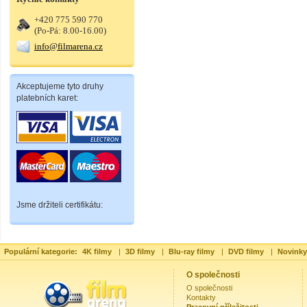
+420 775 590 770
(Po-Pá: 8.00-16.00)
info@filmarena.cz
Akceptujeme tyto druhy
platebních karet:
Jsme držiteli certifikátu:
Populární kategorie:
4K filmy
|
3D filmy
|
Blu-ray filmy
|
DVD filmy
|
Novinky
O společnosti
O společnosti
Kontakty