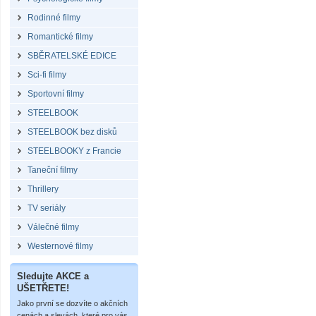
Rodinné filmy
Romantické filmy
SBĚRATELSKÉ EDICE
Sci-fi filmy
Sportovní filmy
STEELBOOK
STEELBOOK bez disků
STEELBOOKY z Francie
Taneční filmy
Thrillery
TV seriály
Válečné filmy
Westernové filmy
Sledujte AKCE a
UŠETŘETE!
Jako první se dozvíte o akčních
cenách a slevách, které pro vás