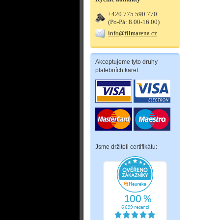
+420 775 590 770
(Po-Pá: 8.00-16.00)
info@filmarena.cz
Akceptujeme tyto druhy
platebních karet:
Jsme držiteli certifikátu: