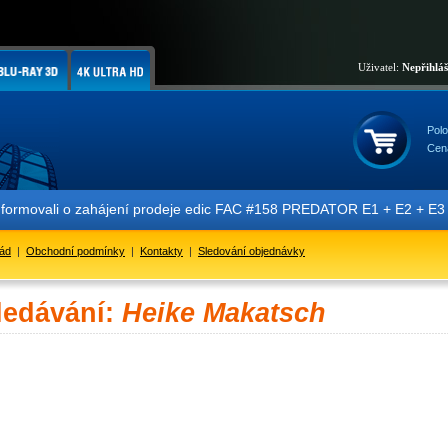
Uživatel:
Nepřihlá
Polo
Cen
nformovali o zahájení prodeje edic FAC #158 PREDATOR E1 + E2 + E3 + 
řád
|
Obchodní podmínky
|
Kontakty
|
Sledování objednávky
ledávání:
Heike Makatsch