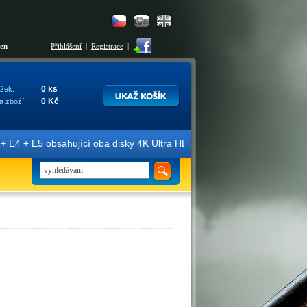
šen
Přihlášení
|
Registrace
|
0 ks
žek:
0 Kč
a zboží:
E4 + E5 obsahující oba disky 4K Ultra HD + Blu-ray 3D/2D. Edice jso