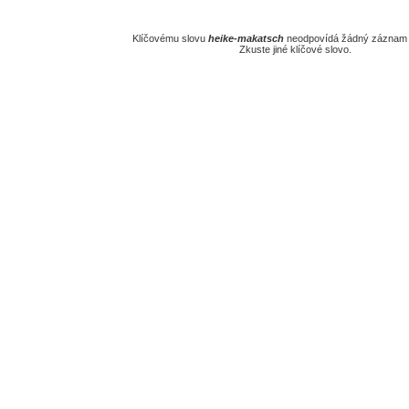
Klíčovému slovu
heike-makatsch
neodpovídá žádný záznam v
Zkuste jiné klíčové slovo.