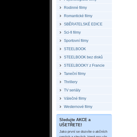
Rodinné filmy
Romantické filmy
SBĚRATELSKÉ EDICE
Sci-fi filmy
Sportovní filmy
STEELBOOK
STEELBOOK bez disků
STEELBOOKY z Francie
Taneční filmy
Thrillery
TV seriály
Válečné filmy
Westernové filmy
Sledujte AKCE a
UŠETŘETE!
Jako první se dozvíte o akčních
cenách a slevách, které pro vás