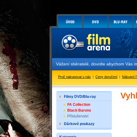
Vážení sběratelé, dovolte abychom Vás i
Proč nakupovat u nás
|
Ceny doručení
|
Nákupní 
Vyh
Filmy DVD/Blu-ray
FA Collection
Black Barons
Příslušenství
Dárkové poukazy