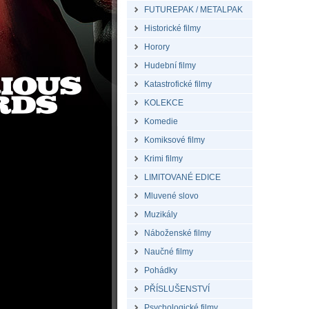
FUTUREPAK / METALPAK
Historické filmy
Horory
Hudební filmy
Katastrofické filmy
KOLEKCE
Komedie
Komiksové filmy
Krimi filmy
LIMITOVANÉ EDICE
Mluvené slovo
Muzikály
Náboženské filmy
Naučné filmy
Pohádky
PŘÍSLUŠENSTVÍ
Psychologické filmy