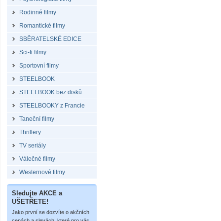
Rodinné filmy
Romantické filmy
SBĚRATELSKÉ EDICE
Sci-fi filmy
Sportovní filmy
STEELBOOK
STEELBOOK bez disků
STEELBOOKY z Francie
Taneční filmy
Thrillery
TV seriály
Válečné filmy
Westernové filmy
Sledujte AKCE a
UŠETŘETE!
Jako první se dozvíte o akčních
cenách a slevách, které pro vás