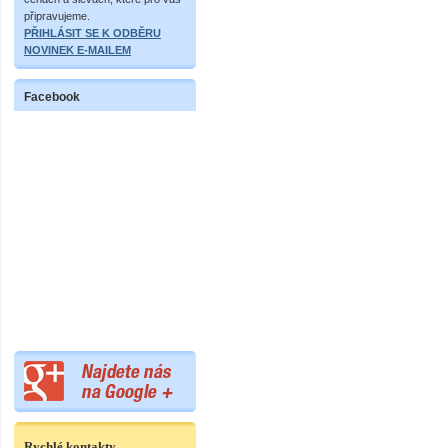
připravujeme.
PŘIHLÁSIT SE K ODBĚRU
NOVINEK E-MAILEM
Facebook
Rychlé kontakty