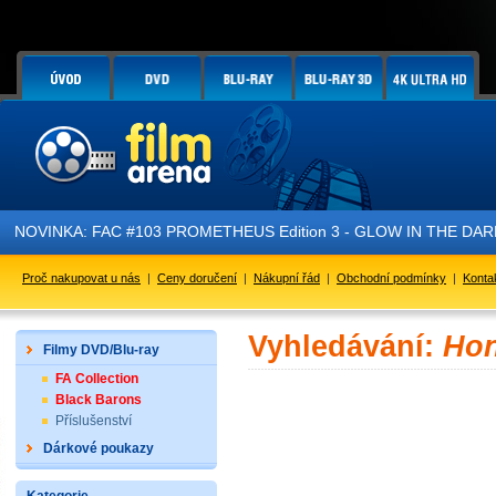
NOVINKA: FAC #103 PROMETHEUS Edition 3 - GLOW IN THE DARK - 
Proč nakupovat u nás
|
Ceny doručení
|
Nákupní řád
|
Obchodní podmínky
|
Konta
Vyhledávání:
Hon
Filmy DVD/Blu-ray
FA Collection
Black Barons
Příslušenství
Dárkové poukazy