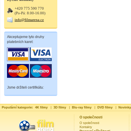
+420 775 590 770
(Po-Pá: 8.00-16.00)
info@filmarena.cz
Akceptujeme tyto druhy
platebních karet:
Jsme držiteli certifikátu:
Populární kategorie:
4K filmy
|
3D filmy
|
Blu-ray filmy
|
DVD filmy
|
Novinky
O společnosti
O společnosti
Kontakty