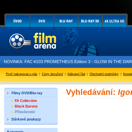
NOVINKA: FAC #103 PROMETHEUS Edition 3 - GLOW IN THE DARK - 
Proč nakupovat u nás
|
Ceny doručení
|
Nákupní řád
|
Obchodní podmínky
|
Konta
Vyhledávání:
Igo
Filmy DVD/Blu-ray
FA Collection
Black Barons
Příslušenství
Dárkové poukazy