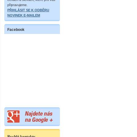
připravujeme.
PŘIHLÁSIT SE K ODBĚRU
NOVINEK E-MAILEM
Facebook
Rychlé kontakty