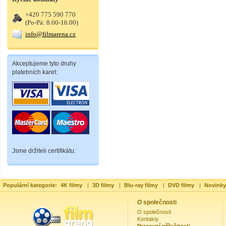
+420 775 590 770
(Po-Pá: 8.00-16.00)
info@filmarena.cz
Akceptujeme tyto druhy
platebních karet:
Jsme držiteli certifikátu:
Populární kategorie:
4K filmy
|
3D filmy
|
Blu-ray filmy
|
DVD filmy
|
Novinky
O společnosti
O společnosti
Kontakty