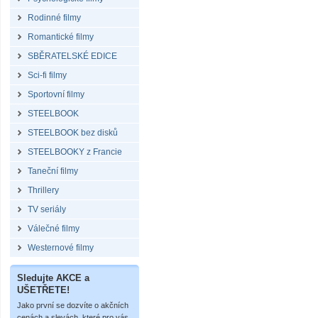
Rodinné filmy
Romantické filmy
SBĚRATELSKÉ EDICE
Sci-fi filmy
Sportovní filmy
STEELBOOK
STEELBOOK bez disků
STEELBOOKY z Francie
Taneční filmy
Thrillery
TV seriály
Válečné filmy
Westernové filmy
Sledujte AKCE a
UŠETŘETE!
Jako první se dozvíte o akčních
cenách a slevách, které pro vás