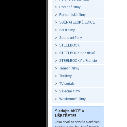
Rodinné filmy
Romantické filmy
SBĚRATELSKÉ EDICE
Sci-fi filmy
Sportovní filmy
STEELBOOK
STEELBOOK bez disků
STEELBOOKY z Francie
Taneční filmy
Thrillery
TV seriály
Válečné filmy
Westernové filmy
Sledujte AKCE a
UŠETŘETE!
Jako první se dozvíte o akčních
cenách a slevách, které pro vás