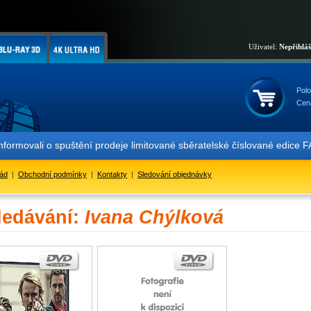
Uživatel:
Nepřihlá
Polo
Cen
informovali o spuštění prodeje limitované sběratelské číslované ed
řád
|
Obchodní podmínky
|
Kontakty
|
Sledování objednávky
ledávání:
Ivana Chýlková