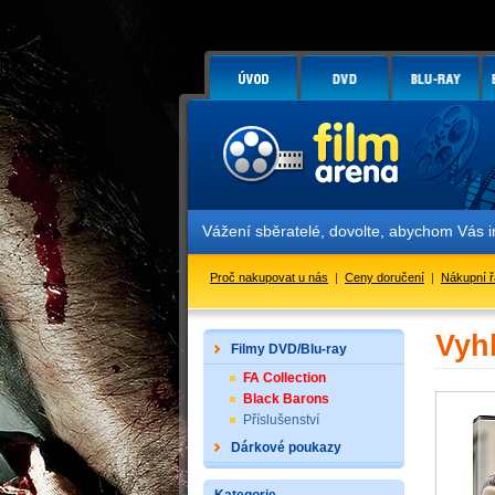
Vážení sběratelé, dovolte, abychom Vás 
Proč nakupovat u nás
|
Ceny doručení
|
Nákupní 
Vyh
Filmy DVD/Blu-ray
FA Collection
Black Barons
Příslušenství
Dárkové poukazy