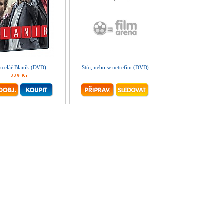
ncelář Blaník (DVD)
Stůj, nebo se netrefím (DVD)
229 Kč