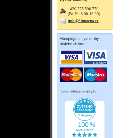
+420 775 590 770
(Po-Pá: 8.00-16.00)
info@filmarena.cz
Akceptujeme tyto druhy
platebních karet:
Jsme držiteli certifikátu: