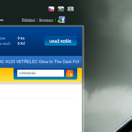
šen
Přihlášení
|
Registrace
|
0 ks
žek:
0 Kč
a zboží:
ice FAC #120 VETŘELEC Glow In The Dark FULLSLIP XL EDITION #3 4K U