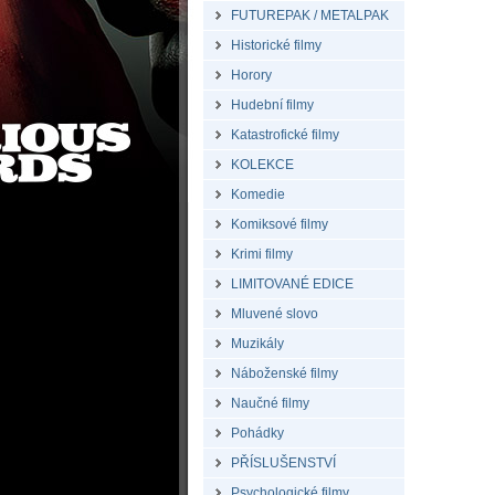
FUTUREPAK / METALPAK
Historické filmy
Horory
Hudební filmy
Katastrofické filmy
KOLEKCE
Komedie
Komiksové filmy
Krimi filmy
LIMITOVANÉ EDICE
Mluvené slovo
Muzikály
Náboženské filmy
Naučné filmy
Pohádky
PŘÍSLUŠENSTVÍ
Psychologické filmy