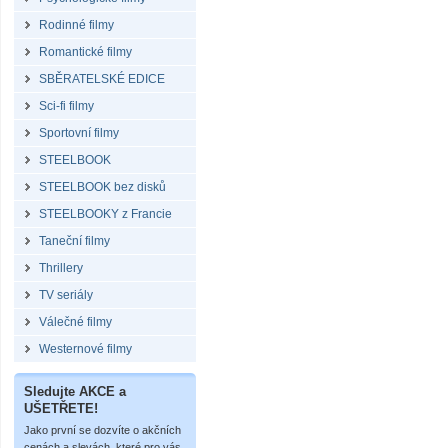
Rodinné filmy
Romantické filmy
SBĚRATELSKÉ EDICE
Sci-fi filmy
Sportovní filmy
STEELBOOK
STEELBOOK bez disků
STEELBOOKY z Francie
Taneční filmy
Thrillery
TV seriály
Válečné filmy
Westernové filmy
Sledujte AKCE a
UŠETŘETE!
Jako první se dozvíte o akčních
cenách a slevách, které pro vás