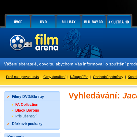
Vážení sběratelé, dovolte, abychom Vás informovali o spuštění pr
Proč nakupovat u nás
|
Ceny doručení
|
Nákupní řád
|
Obchodní podmínky
|
Konta
Vyhledávání:
Jac
Filmy DVD/Blu-ray
FA Collection
Black Barons
Příslušenství
Dárkové poukazy