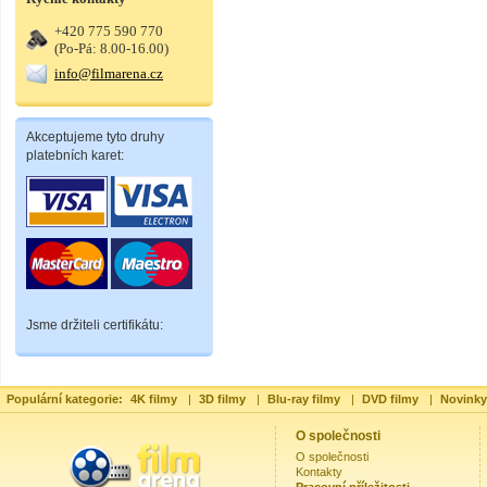
+420 775 590 770
(Po-Pá: 8.00-16.00)
info@filmarena.cz
Akceptujeme tyto druhy
platebních karet:
Jsme držiteli certifikátu:
Populární kategorie:
4K filmy
|
3D filmy
|
Blu-ray filmy
|
DVD filmy
|
Novinky
O společnosti
O společnosti
Kontakty