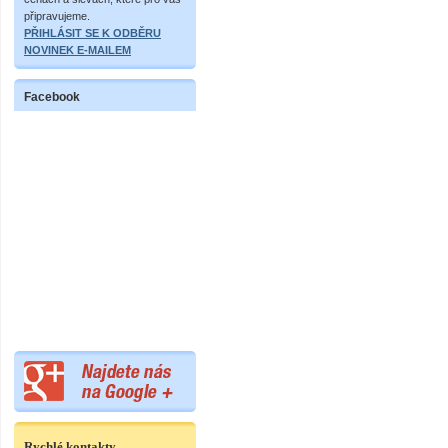
připravujeme.
PŘIHLÁSIT SE K ODBĚRU
NOVINEK E-MAILEM
Facebook
Rychlé kontakty