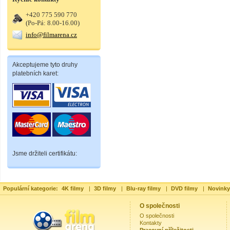
+420 775 590 770
(Po-Pá: 8.00-16.00)
info@filmarena.cz
Akceptujeme tyto druhy
platebních karet:
Jsme držiteli certifikátu:
Populární kategorie:
4K filmy
|
3D filmy
|
Blu-ray filmy
|
DVD filmy
|
Novinky
O společnosti
O společnosti
Kontakty