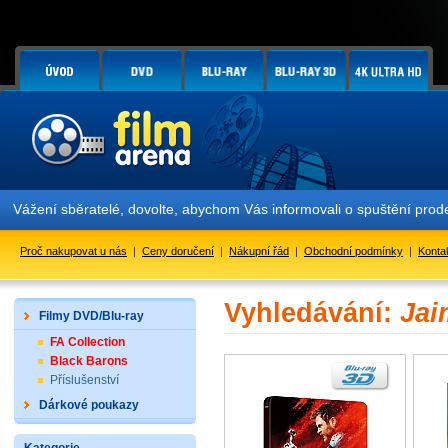
Vážení sběratelé, dovolte, abychom Vás informovali o spuštění pr
Proč nakupovat u nás
|
Ceny doručení
|
Nákupní řád
|
Obchodní podmínky
|
Konta
Vyhledávání:
Jai
Filmy DVD/Blu-ray
FA Collection
Black Barons
Příslušenství
Dárkové poukazy