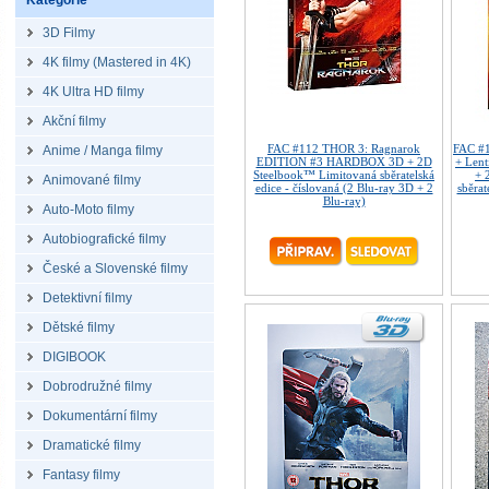
Kategorie
3D Filmy
4K filmy (Mastered in 4K)
4K Ultra HD filmy
Akční filmy
FAC #112 THOR 3: Ragnarok
FAC #1
Anime / Manga filmy
EDITION #3 HARDBOX 3D + 2D
+ Len
Steelbook™ Limitovaná sběratelská
+ 
Animované filmy
edice - číslovaná (2 Blu-ray 3D + 2
sběrat
Blu-ray)
Auto-Moto filmy
Autobiografické filmy
České a Slovenské filmy
Detektivní filmy
Dětské filmy
DIGIBOOK
Dobrodružné filmy
Dokumentární filmy
Dramatické filmy
Fantasy filmy