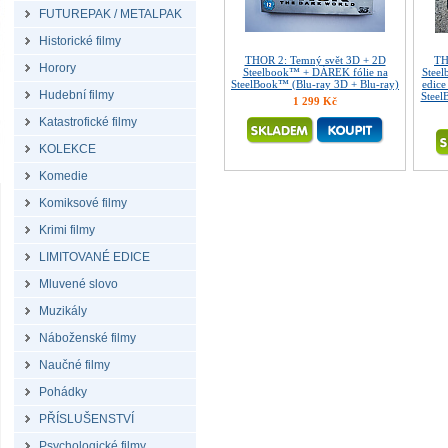
FUTUREPAK / METALPAK
Historické filmy
THOR 2: Temný svět 3D + 2D
TH
Horory
Steelbook™ + DÁREK fólie na
Steel
SteelBook™ (Blu-ray 3D + Blu-ray)
edice
Hudební filmy
Steel
1 299 Kč
Katastrofické filmy
KOLEKCE
Komedie
Komiksové filmy
Krimi filmy
LIMITOVANÉ EDICE
Mluvené slovo
Muzikály
Náboženské filmy
Naučné filmy
Pohádky
PŘÍSLUŠENSTVÍ
Psychologické filmy