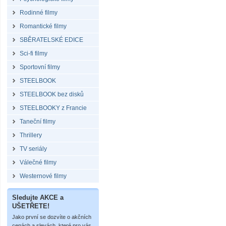
Rodinné filmy
Romantické filmy
SBĚRATELSKÉ EDICE
Sci-fi filmy
Sportovní filmy
STEELBOOK
STEELBOOK bez disků
STEELBOOKY z Francie
Taneční filmy
Thrillery
TV seriály
Válečné filmy
Westernové filmy
Sledujte AKCE a
UŠETŘETE!
Jako první se dozvíte o akčních
cenách a slevách, které pro vás