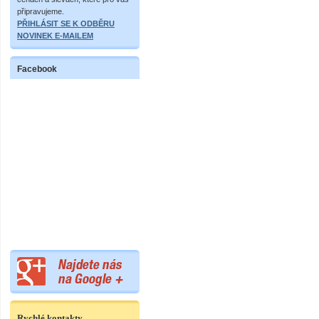
připravujeme.
PŘIHLÁSIT SE K ODBĚRU
NOVINEK E-MAILEM
Facebook
Rychlé kontakty