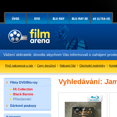
Vážení sběratelé, dovolte abychom Vás informovali o zahájení prod
Proč nakupovat u nás
|
Ceny doručení
|
Nákupní řád
|
Obchodní podmínky
|
Konta
Vyhledávání:
Ja
Filmy DVD/Blu-ray
FA Collection
Black Barons
Příslušenství
Dárkové poukazy