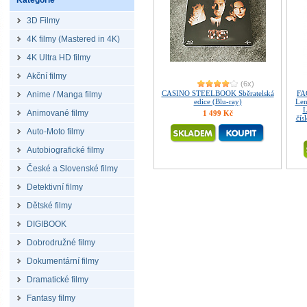
Kategorie
3D Filmy
4K filmy (Mastered in 4K)
4K Ultra HD filmy
Akční filmy
(6x)
CASINO STEELBOOK Sběratelská
FA
Anime / Manga filmy
edice (Blu-ray)
Len
L
Animované filmy
1 499 Kč
čís
Auto-Moto filmy
Autobiografické filmy
České a Slovenské filmy
Detektivní filmy
Dětské filmy
DIGIBOOK
Dobrodružné filmy
Dokumentární filmy
Dramatické filmy
Fantasy filmy