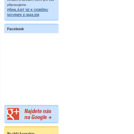
připravujeme.
PŘIHLÁSIT SE K ODBĚRU
NOVINEK E-MAILEM
Facebook
Rychlé kontakty