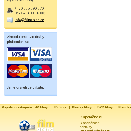
+420 775 590 770
(Po-Pá: 8.00-16.00)
info@filmarena.cz
Akceptujeme tyto druhy
platebních karet:
Jsme držiteli certifikátu:
Populární kategorie:
4K filmy
|
3D filmy
|
Blu-ray filmy
|
DVD filmy
|
Novinky
O společnosti
O společnosti
Kontakty