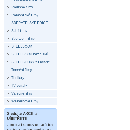
Rodinné filmy
Romantické filmy
SBĚRATELSKÉ EDICE
Sci-fi filmy
Sportovní filmy
STEELBOOK
STEELBOOK bez disků
STEELBOOKY z Francie
Taneční filmy
Thrillery
TV seriály
Válečné filmy
Westernové filmy
Sledujte AKCE a
UŠETŘETE!
Jako první se dozvíte o akčních
cenách a slevách, které pro vás