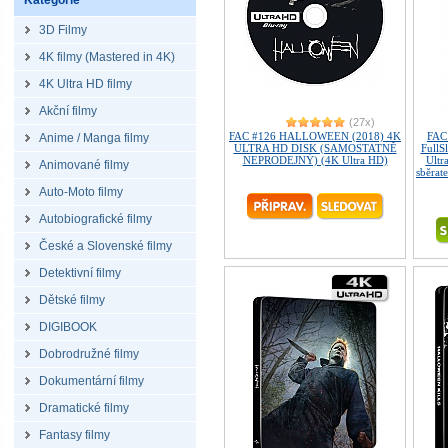
Kategorie
3D Filmy
4K filmy (Mastered in 4K)
4K Ultra HD filmy
Akční filmy
(27x)
FAC #126 HALLOWEEN (2018) 4K
FAC
Anime / Manga filmy
ULTRA HD DISK (SAMOSTATNĚ
FullS
NEPRODEJNÝ) (4K Ultra HD)
Ultr
Animované filmy
sběrate
Auto-Moto filmy
Autobiografické filmy
České a Slovenské filmy
Detektivní filmy
Dětské filmy
DIGIBOOK
Dobrodružné filmy
Dokumentární filmy
Dramatické filmy
Fantasy filmy