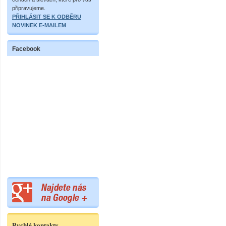
připravujeme.
PŘIHLÁSIT SE K ODBĚRU
NOVINEK E-MAILEM
Facebook
Rychlé kontakty