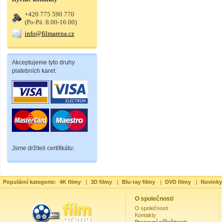
+420 775 590 770
(Po-Pá: 8.00-16.00)
info@filmarena.cz
Akceptujeme tyto druhy
platebních karet:
Jsme držiteli certifikátu:
Populární kategorie:
4K filmy
|
3D filmy
|
Blu-ray filmy
|
DVD filmy
|
Novinky
O společnosti
O společnosti
Kontakty