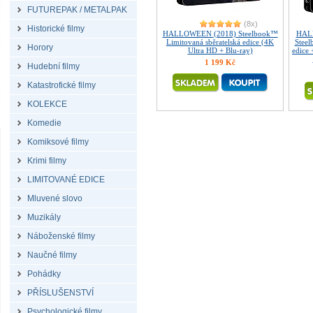
FUTUREPAK / METALPAK
(8x)
Historické filmy
HALLOWEEN (2018) Steelbook™
HALL
Limitovaná sběratelská edice (4K
Steel
Horory
Ultra HD + Blu-ray)
edice
1 199 Kč
Hudební filmy
Katastrofické filmy
KOLEKCE
Komedie
Komiksové filmy
Krimi filmy
LIMITOVANÉ EDICE
Mluvené slovo
Muzikály
Náboženské filmy
Naučné filmy
Pohádky
PŘÍSLUŠENSTVÍ
Psychologické filmy