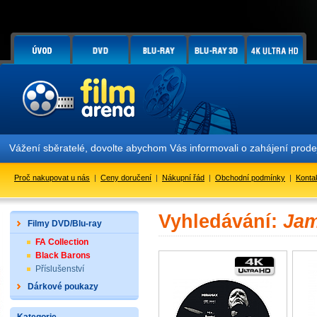
Vážení sběratelé, dovolte abychom Vás informovali o zahájení prod
Proč nakupovat u nás
|
Ceny doručení
|
Nákupní řád
|
Obchodní podmínky
|
Konta
Vyhledávání:
Jam
Filmy DVD/Blu-ray
FA Collection
Black Barons
Příslušenství
Dárkové poukazy