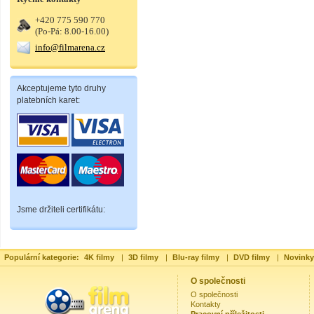
+420 775 590 770
(Po-Pá: 8.00-16.00)
info@filmarena.cz
Akceptujeme tyto druhy
platebních karet:
Jsme držiteli certifikátu:
Populární kategorie:
4K filmy
|
3D filmy
|
Blu-ray filmy
|
DVD filmy
|
Novinky
O společnosti
O společnosti
Kontakty