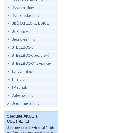
Rodinné filmy
Romantické filmy
SBĚRATELSKÉ EDICE
Sci-fi filmy
Sportovní filmy
STEELBOOK
STEELBOOK bez disků
STEELBOOKY z Francie
Taneční filmy
Thrillery
TV seriály
Válečné filmy
Westernové filmy
Sledujte AKCE a
UŠETŘETE!
Jako první se dozvíte o akčních
cenách a slevách, které pro vás