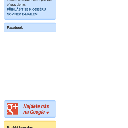
připravujeme.
PŘIHLÁSIT SE K ODBĚRU
NOVINEK E-MAILEM
Facebook
Rychlé kontakty