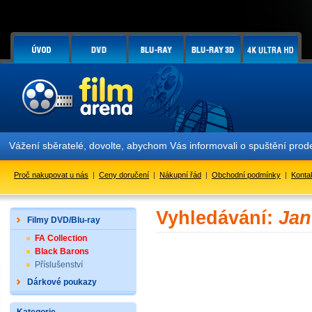
Vážení sběratelé, dovolte, abychom Vás informovali o spuštění pr
Proč nakupovat u nás
|
Ceny doručení
|
Nákupní řád
|
Obchodní podmínky
|
Konta
Vyhledávání:
Jan
Filmy DVD/Blu-ray
FA Collection
Black Barons
Příslušenství
Dárkové poukazy