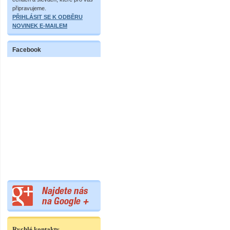
připravujeme.
PŘIHLÁSIT SE K ODBĚRU
NOVINEK E-MAILEM
Facebook
Rychlé kontakty