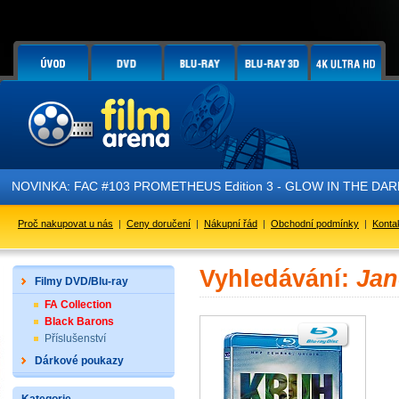
NOVINKA: FAC #103 PROMETHEUS Edition 3 - GLOW IN THE DARK - 
Proč nakupovat u nás
|
Ceny doručení
|
Nákupní řád
|
Obchodní podmínky
|
Konta
Vyhledávání:
Jan
Filmy DVD/Blu-ray
FA Collection
Black Barons
Příslušenství
Dárkové poukazy