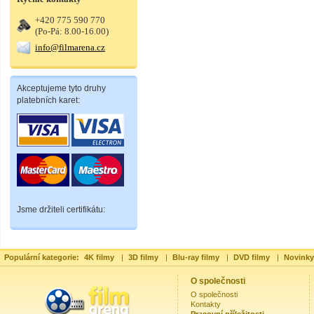
+420 775 590 770
(Po-Pá: 8.00-16.00)
info@filmarena.cz
Akceptujeme tyto druhy
platebních karet:
Jsme držiteli certifikátu:
Populární kategorie:
4K filmy
|
3D filmy
|
Blu-ray filmy
|
DVD filmy
|
Novinky
O společnosti
O společnosti
Kontakty