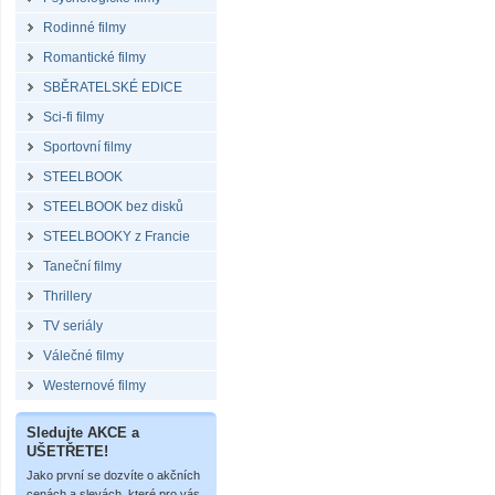
Rodinné filmy
Romantické filmy
SBĚRATELSKÉ EDICE
Sci-fi filmy
Sportovní filmy
STEELBOOK
STEELBOOK bez disků
STEELBOOKY z Francie
Taneční filmy
Thrillery
TV seriály
Válečné filmy
Westernové filmy
Sledujte AKCE a
UŠETŘETE!
Jako první se dozvíte o akčních
cenách a slevách, které pro vás