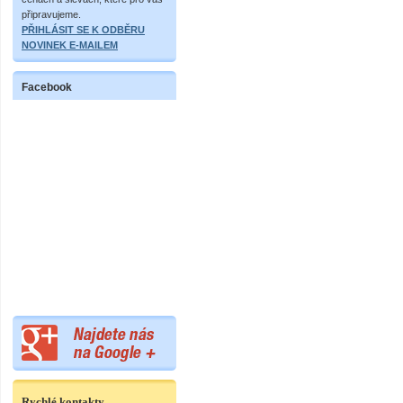
připravujeme.
PŘIHLÁSIT SE K ODBĚRU
NOVINEK E-MAILEM
Facebook
Rychlé kontakty