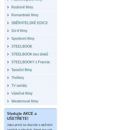
Rodinné filmy
Romantické filmy
SBĚRATELSKÉ EDICE
Sci-fi filmy
Sportovní filmy
STEELBOOK
STEELBOOK bez disků
STEELBOOKY z Francie
Taneční filmy
Thrillery
TV seriály
Válečné filmy
Westernové filmy
Sledujte AKCE a
UŠETŘETE!
Jako první se dozvíte o akčních
cenách a slevách, které pro vás