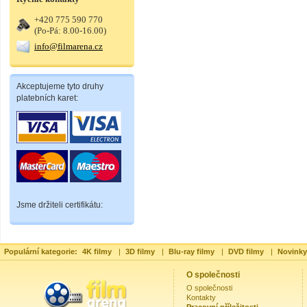
+420 775 590 770
(Po-Pá: 8.00-16.00)
info@filmarena.cz
Akceptujeme tyto druhy
platebních karet:
Jsme držiteli certifikátu:
Populární kategorie:
4K filmy
|
3D filmy
|
Blu-ray filmy
|
DVD filmy
|
Novinky
O společnosti
O společnosti
Kontakty