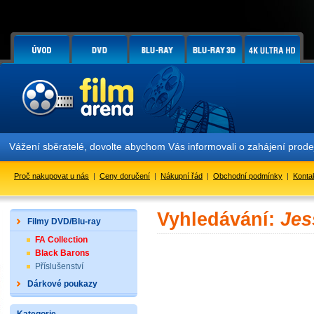
Vážení sběratelé, dovolte abychom Vás informovali o zahájení prod
Proč nakupovat u nás
|
Ceny doručení
|
Nákupní řád
|
Obchodní podmínky
|
Konta
Vyhledávání:
Jes
Filmy DVD/Blu-ray
FA Collection
Black Barons
Příslušenství
Dárkové poukazy