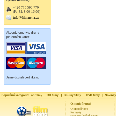
+420 775 590 770
(Po-Pá: 8.00-16.00)
info@filmarena.cz
Akceptujeme tyto druhy
platebních karet:
Jsme držiteli certifikátu:
Populární kategorie:
4K filmy
|
3D filmy
|
Blu-ray filmy
|
DVD filmy
|
Novinky
O společnosti
O společnosti
Kontakty