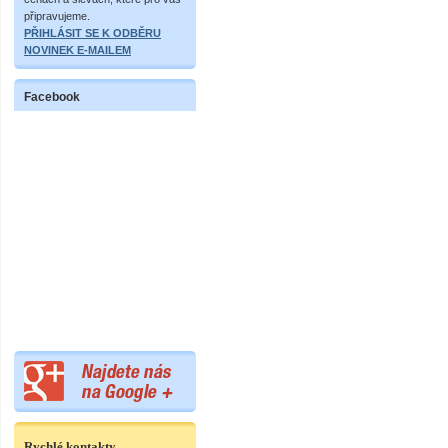
připravujeme.
PŘIHLÁSIT SE K ODBĚRU
NOVINEK E-MAILEM
Facebook
Rychlé kontakty