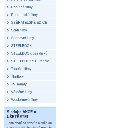
Rodinné filmy
Romantické filmy
SBĚRATELSKÉ EDICE
Sci-fi filmy
Sportovní filmy
STEELBOOK
STEELBOOK bez disků
STEELBOOKY z Francie
Taneční filmy
Thrillery
TV seriály
Válečné filmy
Westernové filmy
Sledujte AKCE a
UŠETŘETE!
Jako první se dozvíte o akčních
cenách a slevách, které pro vás