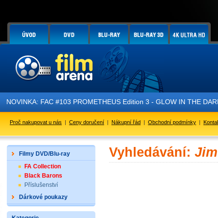
NOVINKA: FAC #103 PROMETHEUS Edition 3 - GLOW IN THE DARK - 
Proč nakupovat u nás
|
Ceny doručení
|
Nákupní řád
|
Obchodní podmínky
|
Konta
Vyhledávání:
Jim
Filmy DVD/Blu-ray
FA Collection
Black Barons
Příslušenství
Dárkové poukazy