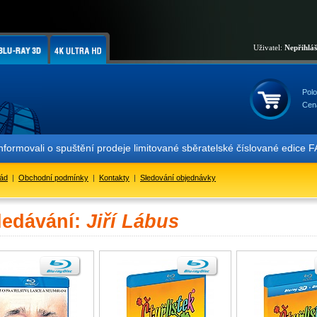
Uživatel:
Nepřihlá
Polo
Cen
rmovali o spuštění prodeje limitované sběratelské číslované edice F
řád
|
Obchodní podmínky
|
Kontakty
|
Sledování objednávky
ledávání:
Jiří Lábus