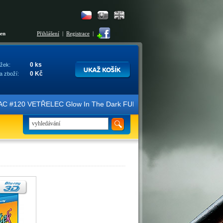
šen
Přihlášení
|
Registrace
|
0 ks
žek:
0 Kč
a zboží:
AC #120 VETŘELEC Glow In The Dark FULLSLIP XL EDITION #3 4K Ultra 