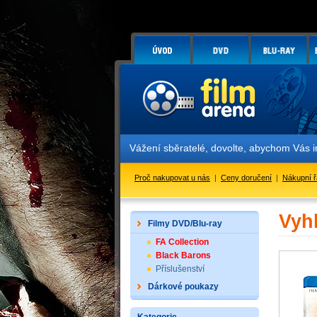
Vážení sběratelé, dovolte, abychom Vás info
Proč nakupovat u nás
|
Ceny doručení
|
Nákupní 
Vyh
Filmy DVD/Blu-ray
FA Collection
Black Barons
Příslušenství
Dárkové poukazy