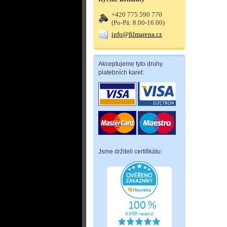
+420 775 590 770
(Po-Pá: 8.00-16.00)
info@filmarena.cz
Akceptujeme tyto druhy
platebních karet:
Jsme držiteli certifikátu: