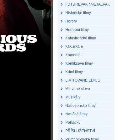
FUTUREPAK / METALPAK
Historické filmy
Horory
Hudební filmy
Katastrofické filmy
KOLEKCE
Komedie
Komiksové filmy
Krimi filmy
LIMITOVANÉ EDICE
Mluvené slovo
Muzikály
Náboženské filmy
Naučné filmy
Pohádky
PŘÍSLUŠENSTVÍ
Psychologické filmy