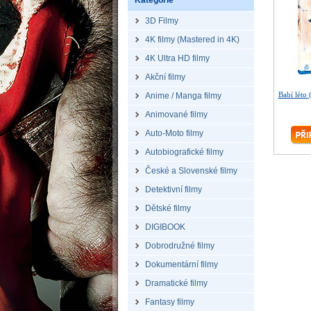
Kategorie
3D Filmy
4K filmy (Mastered in 4K)
4K Ultra HD filmy
Akční filmy
Babí léto 
Anime / Manga filmy
Animované filmy
Auto-Moto filmy
Autobiografické filmy
České a Slovenské filmy
Detektivní filmy
Dětské filmy
DIGIBOOK
Dobrodružné filmy
Dokumentární filmy
Dramatické filmy
Fantasy filmy