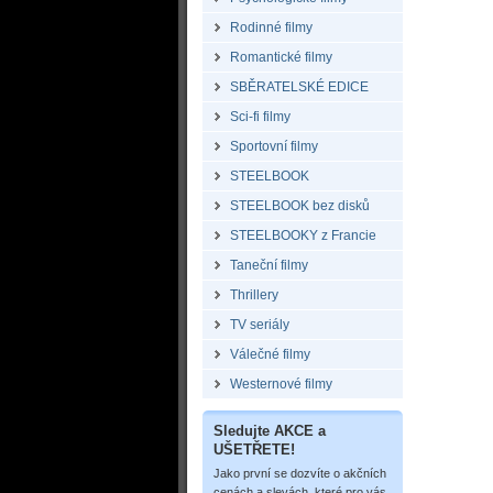
Rodinné filmy
Romantické filmy
SBĚRATELSKÉ EDICE
Sci-fi filmy
Sportovní filmy
STEELBOOK
STEELBOOK bez disků
STEELBOOKY z Francie
Taneční filmy
Thrillery
TV seriály
Válečné filmy
Westernové filmy
Sledujte AKCE a
UŠETŘETE!
Jako první se dozvíte o akčních
cenách a slevách, které pro vás