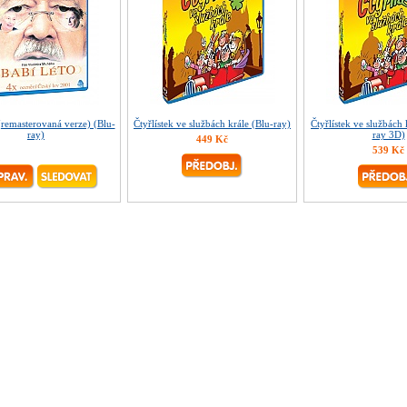
(remasterovaná verze) (Blu-
Čtyřlístek ve službách krále (Blu-ray)
Čtyřlístek ve službách
ray)
ray 3D)
449 Kč
539 Kč