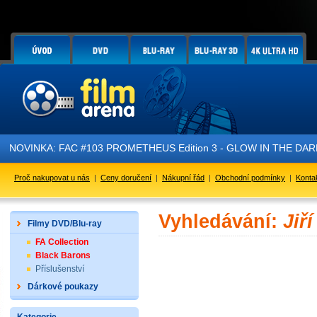
NOVINKA: FAC #103 PROMETHEUS Edition 3 - GLOW IN THE DARK - 
Proč nakupovat u nás
|
Ceny doručení
|
Nákupní řád
|
Obchodní podmínky
|
Konta
Vyhledávání:
Jiř
Filmy DVD/Blu-ray
FA Collection
Black Barons
Příslušenství
Dárkové poukazy