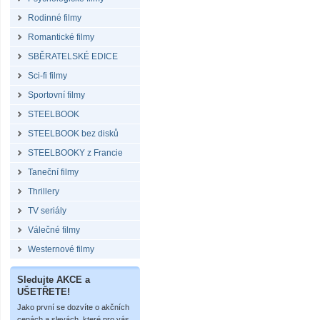
Rodinné filmy
Romantické filmy
SBĚRATELSKÉ EDICE
Sci-fi filmy
Sportovní filmy
STEELBOOK
STEELBOOK bez disků
STEELBOOKY z Francie
Taneční filmy
Thrillery
TV seriály
Válečné filmy
Westernové filmy
Sledujte AKCE a
UŠETŘETE!
Jako první se dozvíte o akčních
cenách a slevách, které pro vás