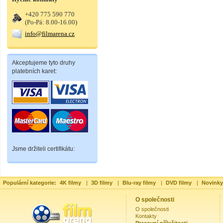
+420 775 590 770
(Po-Pá: 8.00-16.00)
info@filmarena.cz
Akceptujeme tyto druhy
platebních karet:
Jsme držiteli certifikátu:
Populární kategorie:
4K filmy
|
3D filmy
|
Blu-ray filmy
|
DVD filmy
|
Novinky
O společnosti
O společnosti
Kontakty