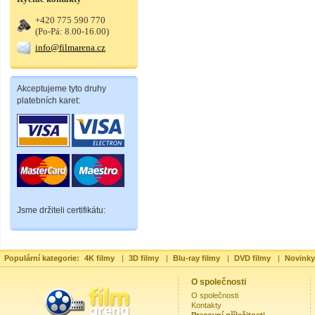
+420 775 590 770
(Po-Pá: 8.00-16.00)
info@filmarena.cz
Akceptujeme tyto druhy
platebních karet:
Jsme držiteli certifikátu:
Populární kategorie:
4K filmy
|
3D filmy
|
Blu-ray filmy
|
DVD filmy
|
Novinky
O společnosti
O společnosti
Kontakty