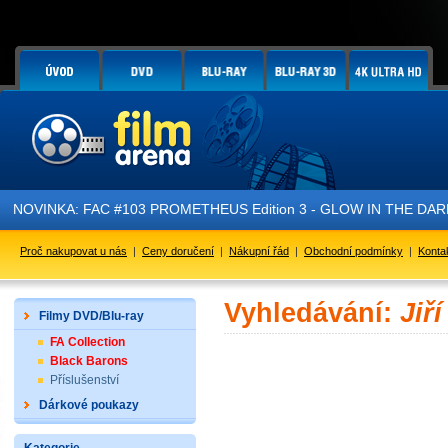
NOVINKA: FAC #103 PROMETHEUS Edition 3 - GLOW IN THE DARK - 
Proč nakupovat u nás
|
Ceny doručení
|
Nákupní řád
|
Obchodní podmínky
|
Konta
Vyhledávání:
Jiř
Filmy DVD/Blu-ray
FA Collection
Black Barons
Příslušenství
Dárkové poukazy