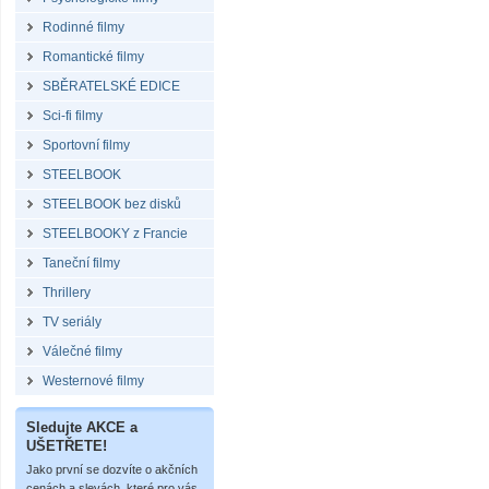
Rodinné filmy
Romantické filmy
SBĚRATELSKÉ EDICE
Sci-fi filmy
Sportovní filmy
STEELBOOK
STEELBOOK bez disků
STEELBOOKY z Francie
Taneční filmy
Thrillery
TV seriály
Válečné filmy
Westernové filmy
Sledujte AKCE a
UŠETŘETE!
Jako první se dozvíte o akčních
cenách a slevách, které pro vás