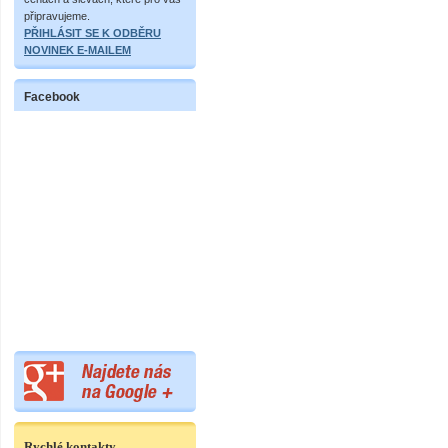
připravujeme.
PŘIHLÁSIT SE K ODBĚRU
NOVINEK E-MAILEM
Facebook
Rychlé kontakty