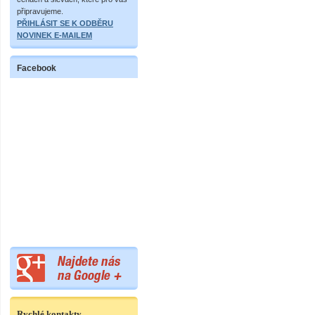
připravujeme.
PŘIHLÁSIT SE K ODBĚRU
NOVINEK E-MAILEM
Facebook
Rychlé kontakty