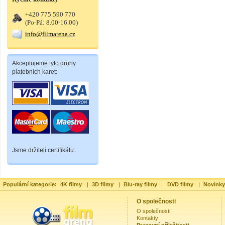
+420 775 590 770
(Po-Pá: 8.00-16.00)
info@filmarena.cz
Akceptujeme tyto druhy
platebních karet:
Jsme držiteli certifikátu:
Populární kategorie:
4K filmy
|
3D filmy
|
Blu-ray filmy
|
DVD filmy
|
Novinky
O společnosti
O společnosti
Kontakty