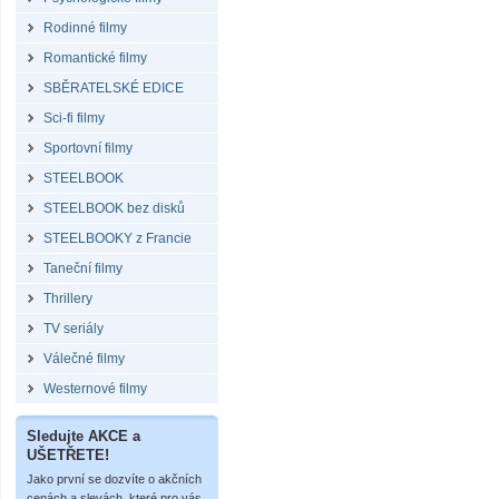
Rodinné filmy
Romantické filmy
SBĚRATELSKÉ EDICE
Sci-fi filmy
Sportovní filmy
STEELBOOK
STEELBOOK bez disků
STEELBOOKY z Francie
Taneční filmy
Thrillery
TV seriály
Válečné filmy
Westernové filmy
Sledujte AKCE a
UŠETŘETE!
Jako první se dozvíte o akčních
cenách a slevách, které pro vás