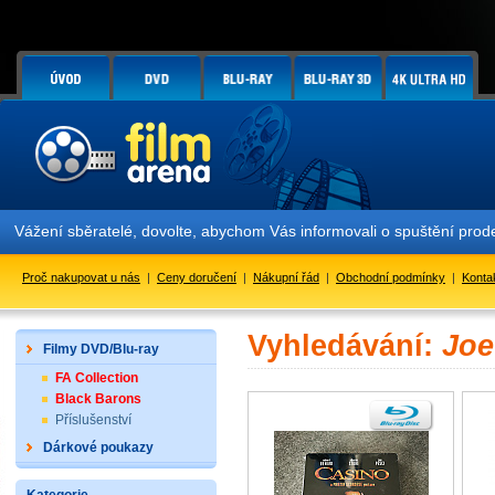
Vážení sběratelé, dovolte, abychom Vás informovali o spuštění pr
Proč nakupovat u nás
|
Ceny doručení
|
Nákupní řád
|
Obchodní podmínky
|
Konta
Vyhledávání:
Joe
Filmy DVD/Blu-ray
FA Collection
Black Barons
Příslušenství
Dárkové poukazy