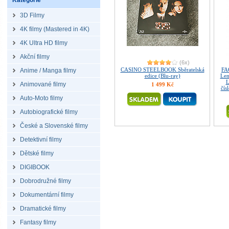
Kategorie
3D Filmy
4K filmy (Mastered in 4K)
4K Ultra HD filmy
Akční filmy
(6x)
CASINO STEELBOOK Sběratelská
FA
Anime / Manga filmy
edice (Blu-ray)
Len
L
Animované filmy
1 499 Kč
čís
Auto-Moto filmy
Autobiografické filmy
České a Slovenské filmy
Detektivní filmy
Dětské filmy
DIGIBOOK
Dobrodružné filmy
Dokumentární filmy
Dramatické filmy
Fantasy filmy