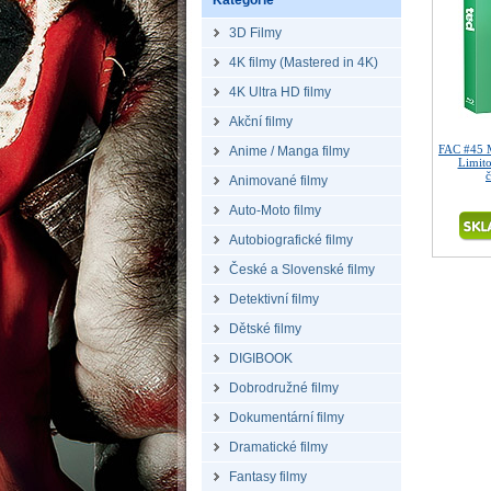
Kategorie
3D Filmy
4K filmy (Mastered in 4K)
4K Ultra HD filmy
Akční filmy
FAC #45 
Anime / Manga filmy
Limito
č
Animované filmy
Auto-Moto filmy
Autobiografické filmy
České a Slovenské filmy
Detektivní filmy
Dětské filmy
DIGIBOOK
Dobrodružné filmy
Dokumentární filmy
Dramatické filmy
Fantasy filmy