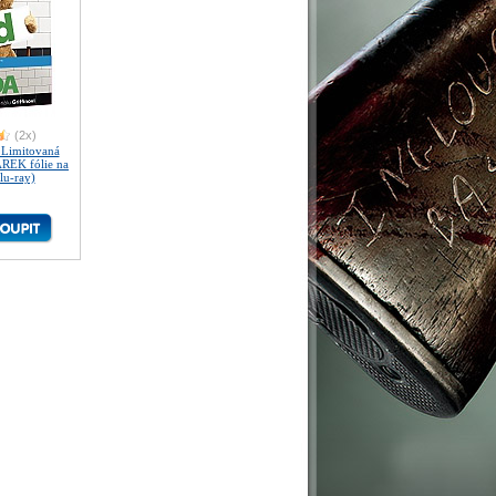
(2x)
Limitovaná
ÁREK fólie na
lu-ray)