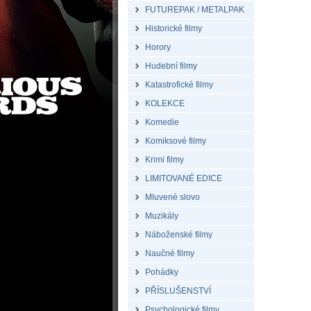
FUTUREPAK / METALPAK
Historické filmy
Horory
Hudební filmy
Katastrofické filmy
KOLEKCE
Komedie
Komiksové filmy
Krimi filmy
LIMITOVANÉ EDICE
Mluvené slovo
Muzikály
Náboženské filmy
Naučné filmy
Pohádky
PŘÍSLUŠENSTVÍ
Psychologické filmy