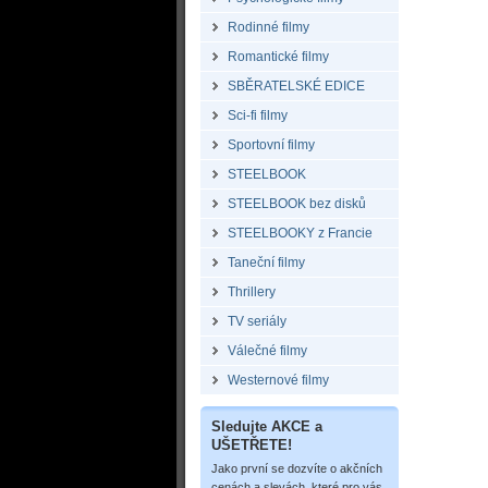
Rodinné filmy
Romantické filmy
SBĚRATELSKÉ EDICE
Sci-fi filmy
Sportovní filmy
STEELBOOK
STEELBOOK bez disků
STEELBOOKY z Francie
Taneční filmy
Thrillery
TV seriály
Válečné filmy
Westernové filmy
Sledujte AKCE a
UŠETŘETE!
Jako první se dozvíte o akčních
cenách a slevách, které pro vás