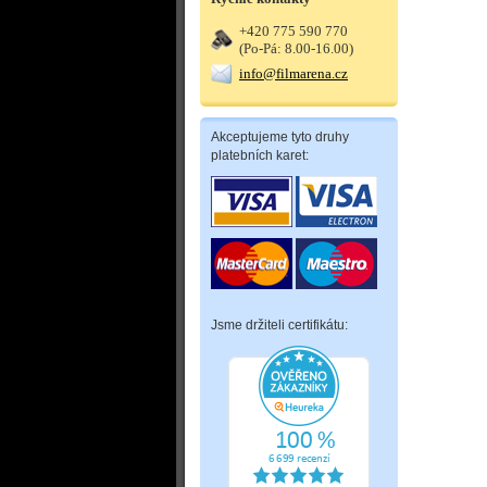
+420 775 590 770
(Po-Pá: 8.00-16.00)
info@filmarena.cz
Akceptujeme tyto druhy
platebních karet:
Jsme držiteli certifikátu: