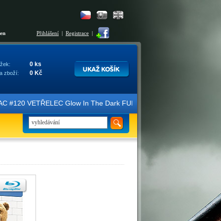
šen
Přihlášení
|
Registrace
|
0 ks
žek:
0 Kč
a zboží:
ice FAC #120 VETŘELEC Glow In The Dark FULLSLIP XL EDITION #3 4K U