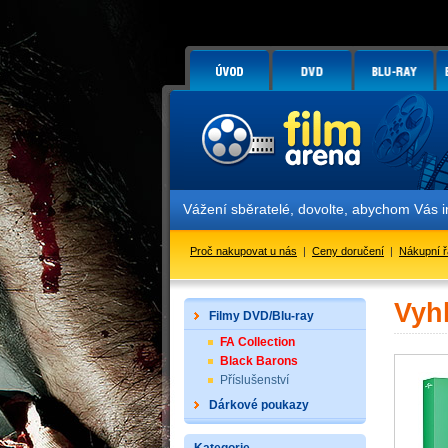
Vážení sběratelé, dovolte, abychom Vás 
Proč nakupovat u nás
|
Ceny doručení
|
Nákupní 
Vyh
Filmy DVD/Blu-ray
FA Collection
Black Barons
Příslušenství
Dárkové poukazy