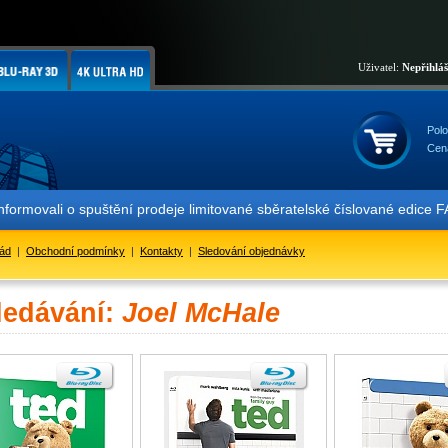
Uživatel:
Nepřihlá
Polo
Cen
informovali o spuštění prodeje limitované sběratelské číslované ed
řád
|
Obchodní podmínky
|
Kontakty
|
Sledování objednávky
ledávání:
Joel McHale