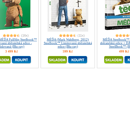
(16x)
(11x)
MÉĎA FullSlip Steelbook™
MÉĎA (Mark Wahlberg, 2012)
MÉĎA Steelbook™ 
vaná sběratelská edice -
Steelbook™ Limitovaná sběratelská
sběratelská edice + D
íslovaná (Blu-ray)
edice (Blu-ray)
SteelBook™ (B
3 499 Kč
599 Kč
499 Kč