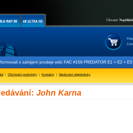
Uživatel:
Nepřihlá
Polo
Cen
nformovali o zahájení prodeje edic FAC #158 PREDATOR E1 + E2 + E3 + 
řád
|
Obchodní podmínky
|
Kontakty
|
Sledování objednávky
ledávání:
John Karna