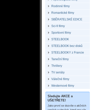
Rodinné filmy
Romantické filmy
SBĚRATELSKÉ EDICE
Sci-fi filmy
Sportovní filmy
STEELBOOK
STEELBOOK bez disků
STEELBOOKY z Francie
Taneční filmy
Thrillery
TV seriály
Válečné filmy
Westernové filmy
Sledujte AKCE a
UŠETŘETE!
Jako první se dozvíte o akčních
cenách a slevách, které pro vás