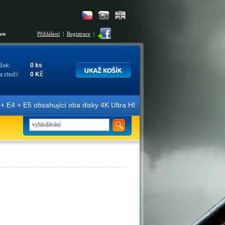
šen
Přihlášení
|
Registrace
|
0 ks
žek:
0 Kč
a zboží:
E4 + E5 obsahující oba disky 4K Ultra HD + Blu-ray 3D/2D. Edice jso