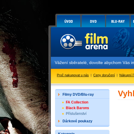
Vážení sběratelé, dovolte abychom Vás i
Proč nakupovat u nás
|
Ceny doručení
|
Nákupní 
Vyh
Filmy DVD/Blu-ray
FA Collection
Black Barons
Příslušenství
Dárkové poukazy