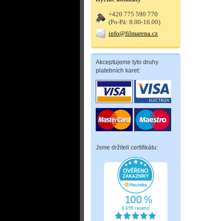
+420 775 590 770
(Po-Pá: 8.00-16.00)
info@filmarena.cz
Akceptujeme tyto druhy
platebních karet:
Jsme držiteli certifikátu: