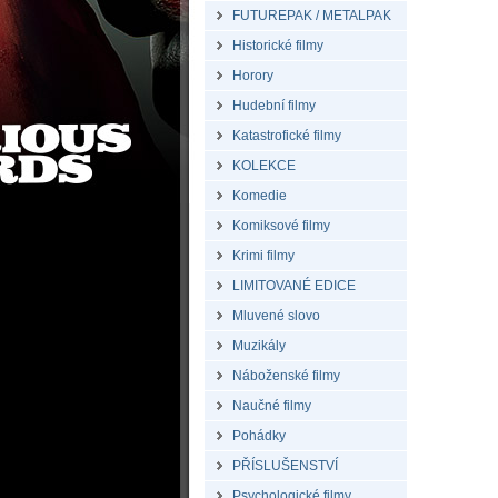
FUTUREPAK / METALPAK
Historické filmy
Horory
Hudební filmy
Katastrofické filmy
KOLEKCE
Komedie
Komiksové filmy
Krimi filmy
LIMITOVANÉ EDICE
Mluvené slovo
Muzikály
Náboženské filmy
Naučné filmy
Pohádky
PŘÍSLUŠENSTVÍ
Psychologické filmy