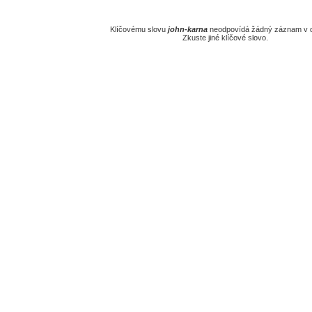
Klíčovému slovu
john-karna
neodpovídá žádný záznam v d
Zkuste jiné klíčové slovo.