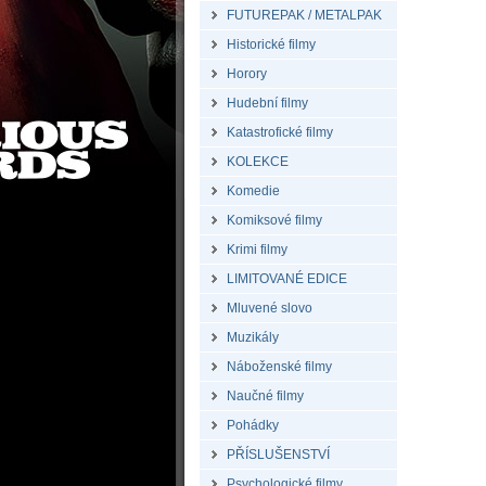
FUTUREPAK / METALPAK
Historické filmy
Horory
Hudební filmy
Katastrofické filmy
KOLEKCE
Komedie
Komiksové filmy
Krimi filmy
LIMITOVANÉ EDICE
Mluvené slovo
Muzikály
Náboženské filmy
Naučné filmy
Pohádky
PŘÍSLUŠENSTVÍ
Psychologické filmy