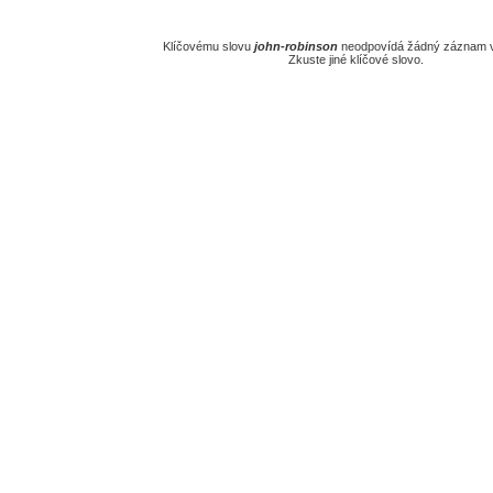
Klíčovému slovu
john-robinson
neodpovídá žádný záznam v
Zkuste jiné klíčové slovo.