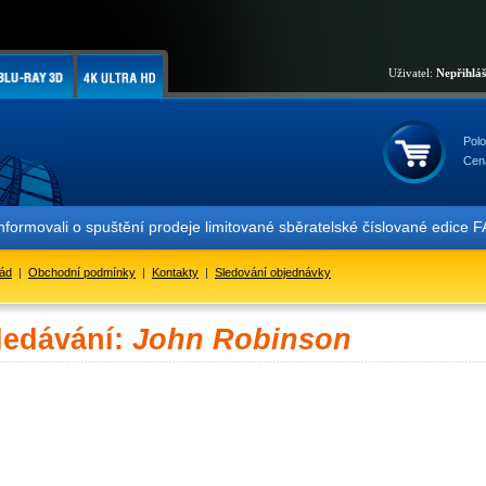
Uživatel:
Nepřihlá
Polo
Cen
informovali o spuštění prodeje limitované sběratelské číslované ed
řád
|
Obchodní podmínky
|
Kontakty
|
Sledování objednávky
ledávání:
John Robinson