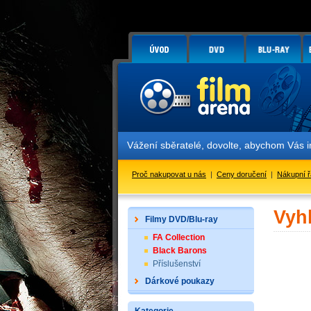
Vážení sběratelé, dovolte, abychom Vás 
Proč nakupovat u nás
|
Ceny doručení
|
Nákupní 
Vyh
Filmy DVD/Blu-ray
FA Collection
Black Barons
Příslušenství
Dárkové poukazy