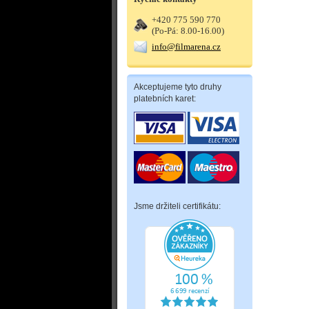
+420 775 590 770
(Po-Pá: 8.00-16.00)
info@filmarena.cz
Akceptujeme tyto druhy
platebních karet:
Jsme držiteli certifikátu: