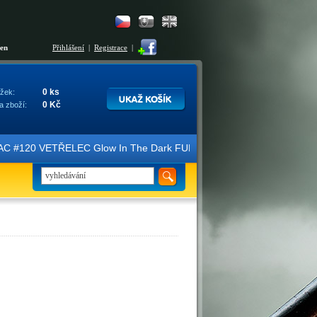
šen
Přihlášení
|
Registrace
|
0 ks
žek:
0 Kč
a zboží:
ice FAC #120 VETŘELEC Glow In The Dark FULLSLIP XL EDITION #3 4K U