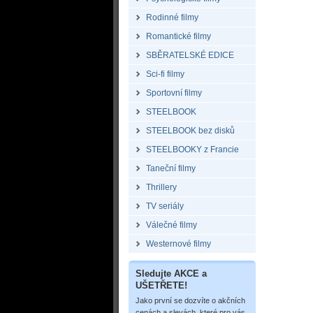
Rodinné filmy
Romantické filmy
SBĚRATELSKÉ EDICE
Sci-fi filmy
Sportovní filmy
STEELBOOK
STEELBOOK bez disků
STEELBOOKY z Francie
Taneční filmy
Thrillery
TV seriály
Válečné filmy
Westernové filmy
Sledujte AKCE a
UŠETŘETE!
Jako první se dozvíte o akčních
cenách a slevách, které pro vás