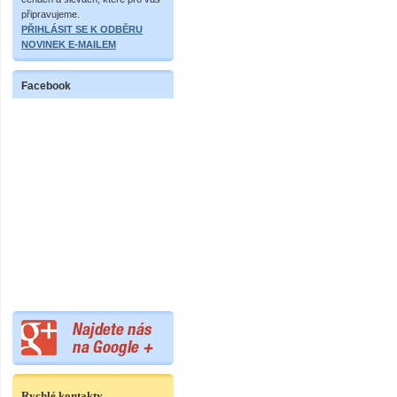
připravujeme.
PŘIHLÁSIT SE K ODBĚRU
NOVINEK E-MAILEM
Facebook
Rychlé kontakty