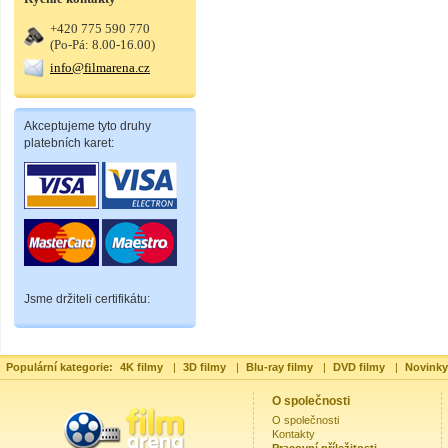
+420 775 590 770
(Po-Pá: 8.00-16.00)
info@filmarena.cz
Akceptujeme tyto druhy
platebních karet:
Jsme držiteli certifikátu:
Populární kategorie:
4K filmy
|
3D filmy
|
Blu-ray filmy
|
DVD filmy
|
Novinky
O společnosti
O společnosti
Kontakty