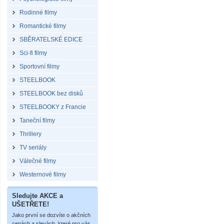
Rodinné filmy
Romantické filmy
SBĚRATELSKÉ EDICE
Sci-fi filmy
Sportovní filmy
STEELBOOK
STEELBOOK bez disků
STEELBOOKY z Francie
Taneční filmy
Thrillery
TV seriály
Válečné filmy
Westernové filmy
Sledujte AKCE a
UŠETŘETE!
Jako první se dozvíte o akčních
cenách a slevách, které pro vás