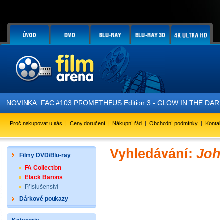
NOVINKA: FAC #103 PROMETHEUS Edition 3 - GLOW IN THE DARK - 
Proč nakupovat u nás
|
Ceny doručení
|
Nákupní řád
|
Obchodní podmínky
|
Konta
Vyhledávání:
Joh
Filmy DVD/Blu-ray
FA Collection
Black Barons
Příslušenství
Dárkové poukazy