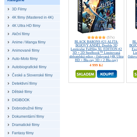
Kategorie
3D Filmy
4K filmy (Mastered in 4K)
4K Ultra HD filmy
Akční filmy
(57x)
BLACK BARONS #21 ALITA:
BL
Anime / Manga filmy
BOJOVÝ ANDĚL Double 3D
BOJO
Lenticular FullSlip XL EDITION #2
Exc
Animované filmy
3D + 2D Steelbook™ Limitovaná
Li
sběratelská edice - číslovaná (4K Ultra
číslov
Auto-Moto filmy
HD + Blu-ray 3D + 2 Blu-ray)
4 999 Kč
Autobiografické filmy
České a Slovenské filmy
Detektivní filmy
Dětské filmy
DIGIBOOK
Dobrodružné filmy
Dokumentární filmy
Dramatické filmy
Fantasy filmy