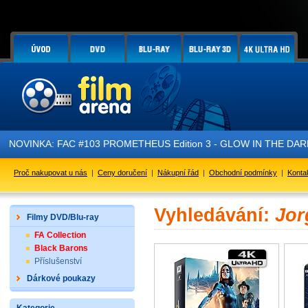
NOVINKA: FAC #103 PROMETHEUS Edition 3 - GLOW IN THE DARK - 
Proč nakupovat u nás
|
Ceny doručení
|
Nákupní řád
|
Obchodní podmínky
|
Konta
Vyhledávání:
Jor
Filmy DVD/Blu-ray
FA Collection
Black Barons
Příslušenství
Dárkové poukazy