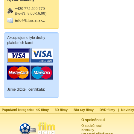
+420 775 590 770
(Po-Pá: 8.00-16.00)
info@filmarena.cz
Akceptujeme tyto druhy
platebních karet:
Jsme držiteli certifikátu:
Populární kategorie:
4K filmy
|
3D filmy
|
Blu-ray filmy
|
DVD filmy
|
Novinky
O společnosti
O společnosti
Kontakty