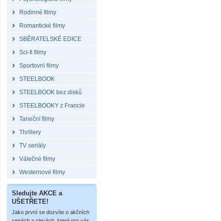
Rodinné filmy
Romantické filmy
SBĚRATELSKÉ EDICE
Sci-fi filmy
Sportovní filmy
STEELBOOK
STEELBOOK bez disků
STEELBOOKY z Francie
Taneční filmy
Thrillery
TV seriály
Válečné filmy
Westernové filmy
Sledujte AKCE a
UŠETŘETE!
Jako první se dozvíte o akčních
cenách a slevách, které pro vás