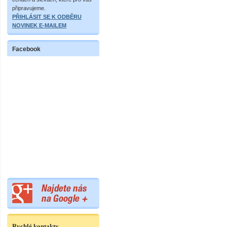
připravujeme.
PŘIHLÁSIT SE K ODBĚRU
NOVINEK E-MAILEM
Facebook
Rychlé kontakty