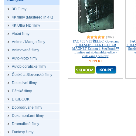
Kategorie
3D Filmy
4K filmy (Mastered in 4K)
4K Ultra HD filmy
Akční filmy
(30x)
FAC #85 VETŘELEC: Covenant
FAC
Anime / Manga filmy
FULLSLIP + LENTICULAR
FULLS
MAGNET Edition 1 Steelbook™
Steel
Animované filmy
Limitovaná sběratelská edice -
e
číslovaná (Blu-ray)
Auto-Moto filmy
9 999 Kč
Autobiografické filmy
České a Slovenské filmy
Detektivní filmy
Dětské filmy
DIGIBOOK
Dobrodružné filmy
Dokumentární filmy
Dramatické filmy
Fantasy filmy