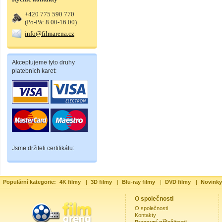
+420 775 590 770
(Po-Pá: 8.00-16.00)
info@filmarena.cz
Akceptujeme tyto druhy
platebních karet:
Jsme držiteli certifikátu:
Populární kategorie:
4K filmy
|
3D filmy
|
Blu-ray filmy
|
DVD filmy
|
Novinky
O společnosti
O společnosti
Kontakty