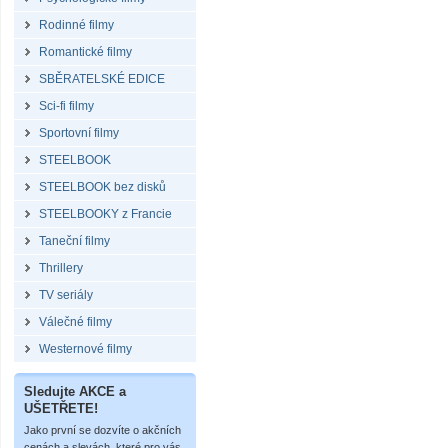
Rodinné filmy
Romantické filmy
SBĚRATELSKÉ EDICE
Sci-fi filmy
Sportovní filmy
STEELBOOK
STEELBOOK bez disků
STEELBOOKY z Francie
Taneční filmy
Thrillery
TV seriály
Válečné filmy
Westernové filmy
Sledujte AKCE a
UŠETŘETE!
Jako první se dozvíte o akčních
cenách a slevách, které pro vás