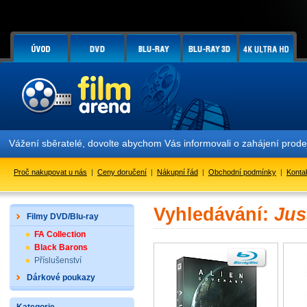
Vážení sběratelé, dovolte abychom Vás informovali o zahájení prod
Proč nakupovat u nás
|
Ceny doručení
|
Nákupní řád
|
Obchodní podmínky
|
Konta
Vyhledávání:
Jus
Filmy DVD/Blu-ray
FA Collection
Black Barons
Příslušenství
Dárkové poukazy