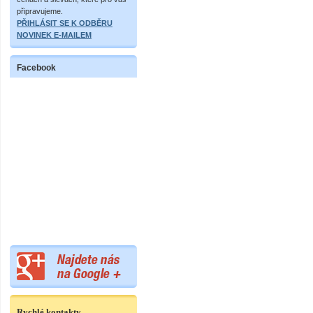
připravujeme.
PŘIHLÁSIT SE K ODBĚRU
NOVINEK E-MAILEM
Facebook
Rychlé kontakty