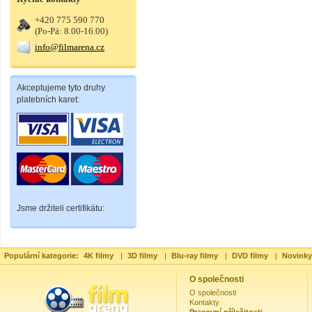
+420 775 590 770
(Po-Pá: 8.00-16.00)
info@filmarena.cz
Akceptujeme tyto druhy
platebních karet:
Jsme držiteli certifikátu:
Populární kategorie:
4K filmy
|
3D filmy
|
Blu-ray filmy
|
DVD filmy
|
Novinky
O společnosti
O společnosti
Kontakty