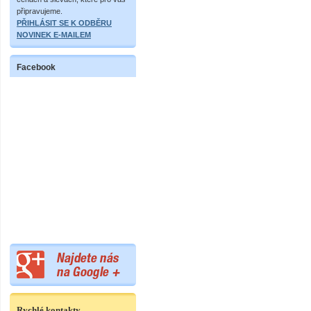
připravujeme.
PŘIHLÁSIT SE K ODBĚRU
NOVINEK E-MAILEM
Facebook
Rychlé kontakty