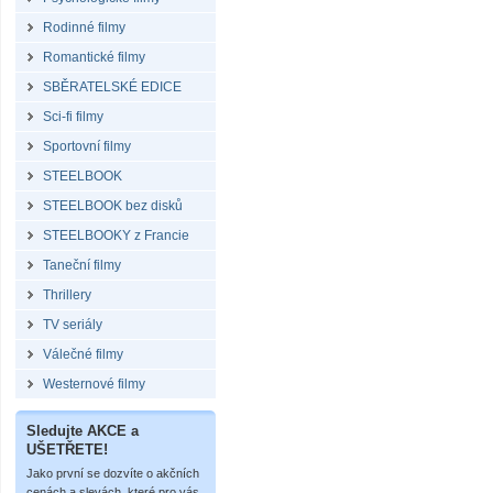
Rodinné filmy
Romantické filmy
SBĚRATELSKÉ EDICE
Sci-fi filmy
Sportovní filmy
STEELBOOK
STEELBOOK bez disků
STEELBOOKY z Francie
Taneční filmy
Thrillery
TV seriály
Válečné filmy
Westernové filmy
Sledujte AKCE a
UŠETŘETE!
Jako první se dozvíte o akčních
cenách a slevách, které pro vás