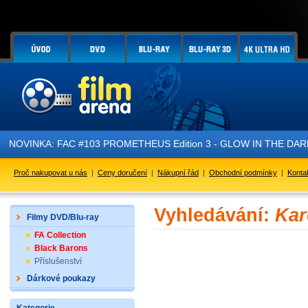
NOVINKA: FAC #103 PROMETHEUS Edition 3 - GLOW IN THE DARK - 
Proč nakupovat u nás
|
Ceny doručení
|
Nákupní řád
|
Obchodní podmínky
|
Konta
Vyhledávání:
Kar
Filmy DVD/Blu-ray
FA Collection
Black Barons
Příslušenství
Dárkové poukazy