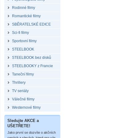
Rodinné filmy
Romantické filmy
SBĚRATELSKÉ EDICE
Sci-fi filmy
Sportovní filmy
STEELBOOK
STEELBOOK bez disků
STEELBOOKY z Francie
Taneční filmy
Thrillery
TV seriály
Válečné filmy
Westernové filmy
Sledujte AKCE a
UŠETŘETE!
Jako první se dozvíte o akčních
cenách a slevách, které pro vás