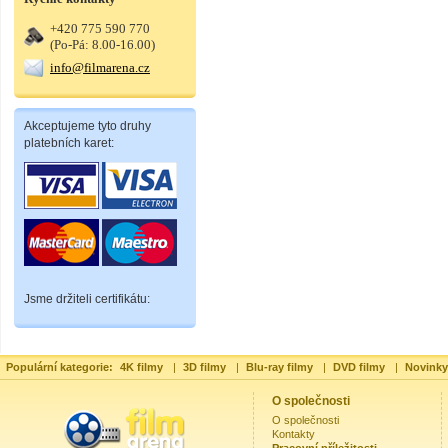
+420 775 590 770
(Po-Pá: 8.00-16.00)
info@filmarena.cz
Akceptujeme tyto druhy
platebních karet:
Jsme držiteli certifikátu:
Populární kategorie:
4K filmy
|
3D filmy
|
Blu-ray filmy
|
DVD filmy
|
Novinky
O společnosti
O společnosti
Kontakty