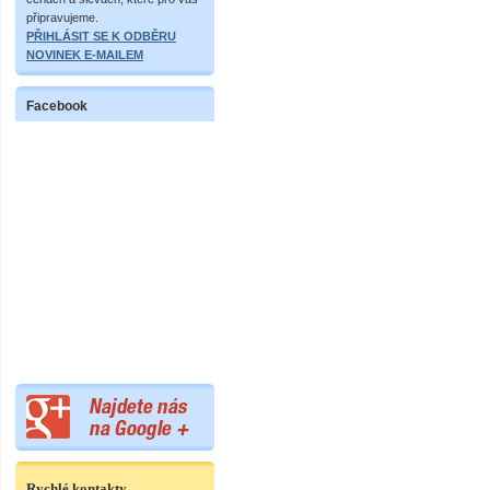
připravujeme.
PŘIHLÁSIT SE K ODBĚRU
NOVINEK E-MAILEM
Facebook
Rychlé kontakty