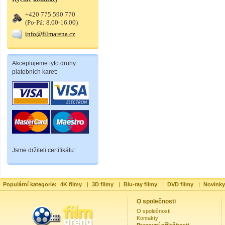
+420 775 590 770
(Po-Pá: 8.00-16.00)
info@filmarena.cz
Akceptujeme tyto druhy
platebních karet:
Jsme držiteli certifikátu:
Populární kategorie:
4K filmy
|
3D filmy
|
Blu-ray filmy
|
DVD filmy
|
Novinky
O společnosti
O společnosti
Kontakty