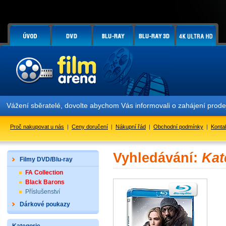
Vážení sběratelé, dovolte abychom Vás informovali o zahájení prod
Proč nakupovat u nás
|
Ceny doručení
|
Nákupní řád
|
Obchodní podmínky
|
Konta
Vyhledávání:
Kat
Filmy DVD/Blu-ray
FA Collection
Black Barons
Příslušenství
Dárkové poukazy