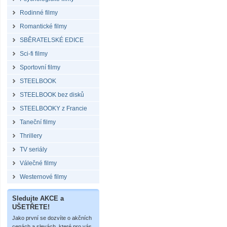
Rodinné filmy
Romantické filmy
SBĚRATELSKÉ EDICE
Sci-fi filmy
Sportovní filmy
STEELBOOK
STEELBOOK bez disků
STEELBOOKY z Francie
Taneční filmy
Thrillery
TV seriály
Válečné filmy
Westernové filmy
Sledujte AKCE a
UŠETŘETE!
Jako první se dozvíte o akčních
cenách a slevách, které pro vás