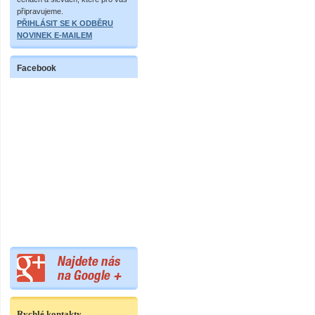
připravujeme.
PŘIHLÁSIT SE K ODBĚRU
NOVINEK E-MAILEM
Facebook
Rychlé kontakty