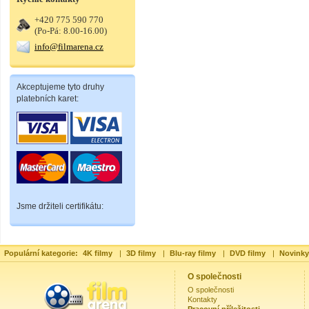
+420 775 590 770
(Po-Pá: 8.00-16.00)
info@filmarena.cz
Akceptujeme tyto druhy
platebních karet:
Jsme držiteli certifikátu:
Populární kategorie:
4K filmy
|
3D filmy
|
Blu-ray filmy
|
DVD filmy
|
Novinky
O společnosti
O společnosti
Kontakty