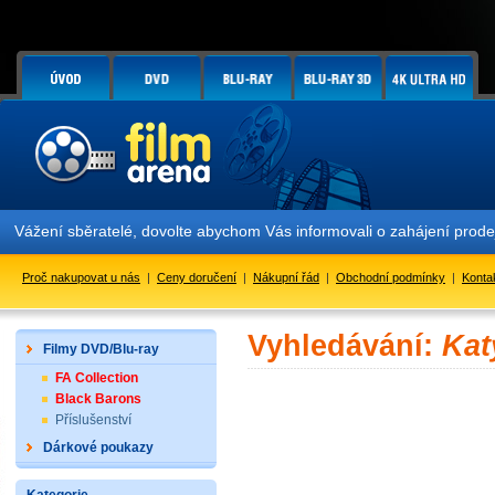
Vážení sběratelé, dovolte abychom Vás informovali o zahájení prod
Proč nakupovat u nás
|
Ceny doručení
|
Nákupní řád
|
Obchodní podmínky
|
Konta
Vyhledávání:
Kat
Filmy DVD/Blu-ray
FA Collection
Black Barons
Příslušenství
Dárkové poukazy