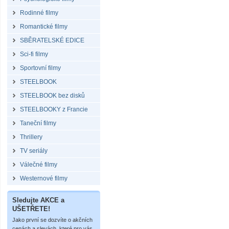
Rodinné filmy
Romantické filmy
SBĚRATELSKÉ EDICE
Sci-fi filmy
Sportovní filmy
STEELBOOK
STEELBOOK bez disků
STEELBOOKY z Francie
Taneční filmy
Thrillery
TV seriály
Válečné filmy
Westernové filmy
Sledujte AKCE a
UŠETŘETE!
Jako první se dozvíte o akčních
cenách a slevách, které pro vás