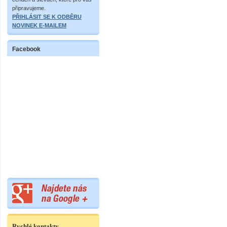
připravujeme.
PŘIHLÁSIT SE K ODBĚRU
NOVINEK E-MAILEM
Facebook
Rychlé kontakty