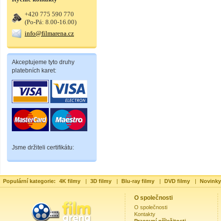
+420 775 590 770
(Po-Pá: 8.00-16.00)
info@filmarena.cz
Akceptujeme tyto druhy
platebních karet:
Jsme držiteli certifikátu:
Populární kategorie:
4K filmy
|
3D filmy
|
Blu-ray filmy
|
DVD filmy
|
Novinky
O společnosti
O společnosti
Kontakty