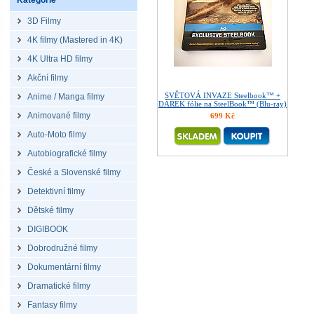
Kategorie
3D Filmy
4K filmy (Mastered in 4K)
4K Ultra HD filmy
Akční filmy
SVĚTOVÁ INVAZE Steelbook™ +
Anime / Manga filmy
DÁREK fólie na SteelBook™ (Blu-ray)
Animované filmy
699 Kč
Auto-Moto filmy
Autobiografické filmy
České a Slovenské filmy
Detektivní filmy
Dětské filmy
DIGIBOOK
Dobrodružné filmy
Dokumentární filmy
Dramatické filmy
Fantasy filmy