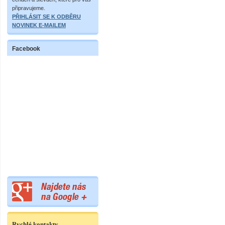
připravujeme.
PŘIHLÁSIT SE K ODBĚRU
NOVINEK E-MAILEM
Facebook
Rychlé kontakty