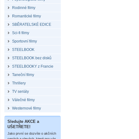
Rodinné filmy
Romantické filmy
SBĚRATELSKÉ EDICE
Sci-fi filmy
Sportovní filmy
STEELBOOK
STEELBOOK bez disků
STEELBOOKY z Francie
Taneční filmy
Thrillery
TV seriály
Válečné filmy
Westernové filmy
Sledujte AKCE a
UŠETŘETE!
Jako první se dozvíte o akčních
cenách a slevách, které pro vás