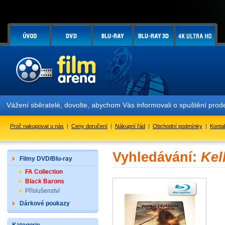
Vážení sběratelé, dovolte, abychom Vás informovali o spuštění pr
Proč nakupovat u nás
|
Ceny doručení
|
Nákupní řád
|
Obchodní podmínky
|
Konta
Vyhledávání:
Kel
Filmy DVD/Blu-ray
FA Collection
Black Barons
Příslušenství
Dárkové poukazy