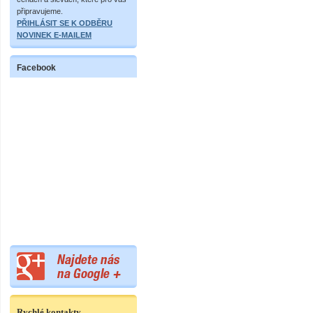
připravujeme.
PŘIHLÁSIT SE K ODBĚRU
NOVINEK E-MAILEM
Facebook
Rychlé kontakty