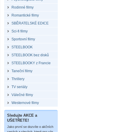
Rodinné filmy
Romantické filmy
SBĚRATELSKÉ EDICE
Sci-fi filmy
Sportovní filmy
STEELBOOK
STEELBOOK bez disků
STEELBOOKY z Francie
Taneční filmy
Thrillery
TV seriály
Válečné filmy
Westernové filmy
Sledujte AKCE a
UŠETŘETE!
Jako první se dozvíte o akčních
cenách a slevách, které pro vás