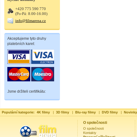
+420 775 590 770
(Po-Pá: 8.00-16.00)
info@filmarena.cz
Akceptujeme tyto druhy
platebních karet:
Jsme držiteli certifikátu:
Populární kategorie:
4K filmy
|
3D filmy
|
Blu-ray filmy
|
DVD filmy
|
Novinky
O společnosti
O společnosti
Kontakty