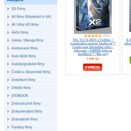
Kategorie
3D Filmy
4K filmy (Mastered in 4K)
4K Ultra HD filmy
Akční filmy
(21x)
FAC #53 X-MEN 2 FullSlip +
X-M
Anime / Manga filmy
Lentikulární magnet Steelbook™
edic
Limitovaná sběratelská edice -
Animované filmy
číslovaná + DÁREK fólie na
SteelBook™ (Blu-ray)
Auto-Moto filmy
5 999 Kč
Autobiografické filmy
České a Slovenské filmy
Detektivní filmy
Dětské filmy
DIGIBOOK
Dobrodružné filmy
Dokumentární filmy
Dramatické filmy
Fantasy filmy