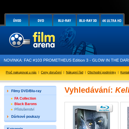
NOVINKA: FAC #103 PROMETHEUS Edition 3 - GLOW IN THE DARK - 
Proč nakupovat u nás
|
Ceny doručení
|
Nákupní řád
|
Obchodní podmínky
|
Konta
Vyhledávání:
Kel
Filmy DVD/Blu-ray
FA Collection
Black Barons
Příslušenství
Dárkové poukazy